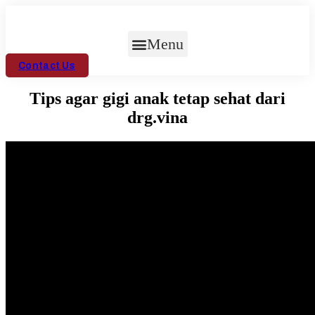
Skip
to
content
Menu
Contact Us
Tips agar gigi anak tetap sehat dari
drg.vina