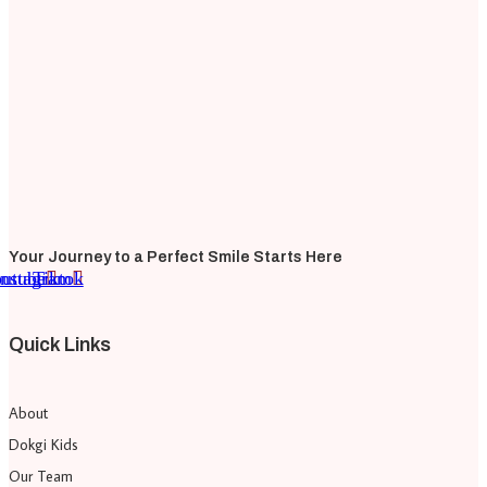
Your Journey to a Perfect Smile Starts Here
utube
Instagram
Tiktok
Quick Links
About
Dokgi Kids
Our Team