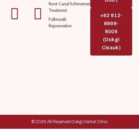
Root Canal
Achievement
Treatment
+62 812-
Fullmouth
8898-
Rejuvenation
8006
(Dokgi
Cisauk)
© 2026 All Reserved Dokgi Dental Clinic