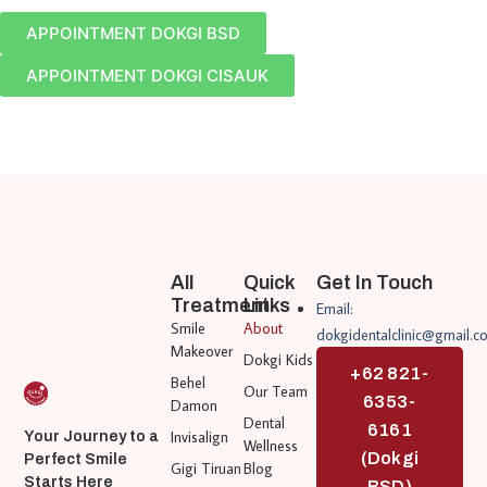
APPOINTMENT DOKGI BSD
APPOINTMENT DOKGI CISAUK
All
Quick
Get In Touch
Treatment
Links
Email:
Smile
About
dokgidentalclinic@gmail.c
Makeover
Dokgi Kids
+62 821-
Behel
Our Team
6353-
Damon
Dental
6161
Invisalign
Your Journey to a
Wellness
(Dokgi
Perfect Smile
Gigi Tiruan
Blog
Starts Here
BSD)