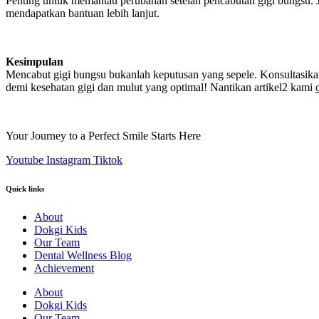
Penting untuk memantau perubahan setelah pencabutan gigi bungsu. Jik
mendapatkan bantuan lebih lanjut.
Kesimpulan
Mencabut gigi bungsu bukanlah keputusan yang sepele. Konsultasikan
demi kesehatan gigi dan mulut yang optimal! Nantikan artikel2 kami
Your Journey to a Perfect Smile Starts Here
Youtube
Instagram
Tiktok
Quick links
About
Dokgi Kids
Our Team
Dental Wellness Blog
Achievement
About
Dokgi Kids
Our Team