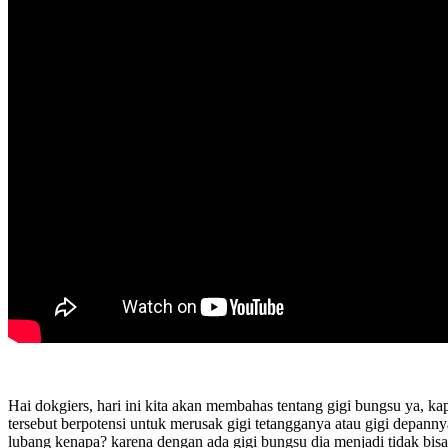
Hai dokgiers, hari ini kita akan membahas tentang gigi bungsu ya, ka
tersebut berpotensi untuk merusak gigi tetangganya atau gigi depannya
lubang kenapa? karena dengan ada gigi bungsu dia menjadi tidak bisa 