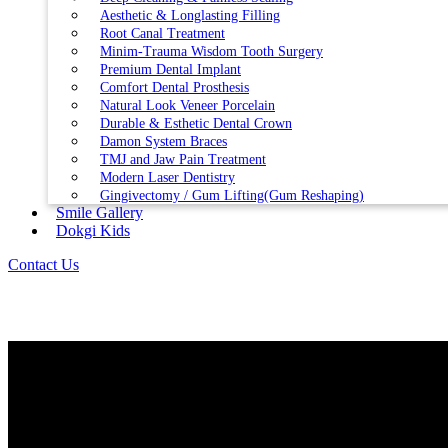
Aesthetic & Longlasting Filling
Root Canal Treatment
Minim-Trauma Wisdom Tooth Surgery
Premium Dental Implant
Comfort Dental Prosthesis
Natural Look Veneer Porcelain
Durable & Esthetic Dental Crown
Damon System Braces
TMJ and Jaw Pain Treatment
Modern Laser Dentistry
Gingivectomy / Gum Lifting(Gum Reshaping)
Smile Gallery
Dokgi Kids
Contact Us