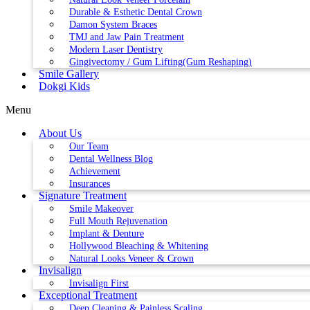
Durable & Esthetic Dental Crown
Damon System Braces
TMJ and Jaw Pain Treatment
Modern Laser Dentistry
Gingivectomy / Gum Lifting(Gum Reshaping)
Smile Gallery
Dokgi Kids
Menu
About Us
Our Team
Dental Wellness Blog
Achievement
Insurances
Signature Treatment
Smile Makeover
Full Mouth Rejuvenation
Implant & Denture
Hollywood Bleaching & Whitening
Natural Looks Veneer & Crown
Invisalign
Invisalign First
Exceptional Treatment
Deep Cleaning & Painless Scaling