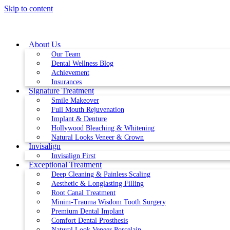
Skip to content
About Us
Our Team
Dental Wellness Blog
Achievement
Insurances
Signature Treatment
Smile Makeover
Full Mouth Rejuvenation
Implant & Denture
Hollywood Bleaching & Whitening
Natural Looks Veneer & Crown
Invisalign
Invisalign First
Exceptional Treatment
Deep Cleaning & Painless Scaling
Aesthetic & Longlasting Filling
Root Canal Treatment
Minim-Trauma Wisdom Tooth Surgery
Premium Dental Implant
Comfort Dental Prosthesis
Natural Look Veneer Porcelain