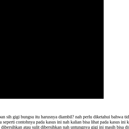
pan sih gigi bungsu itu harusnya diambil? nah perlu diketahui bahwa t
 seperti contohnya pada kasus ini nah kalian bisa lihat pada kasus ini 
dibersihkan atau sulit dibersihkan nah untungnya gigi ini masih bisa d