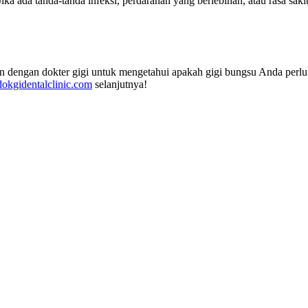
a ada tanda-tanda infeksi, perdarahan yang berlebihan, atau rasa saki
 dengan dokter gigi untuk mengetahui apakah gigi bungsu Anda perlu 
dokgidentalclinic.com
selanjutnya!