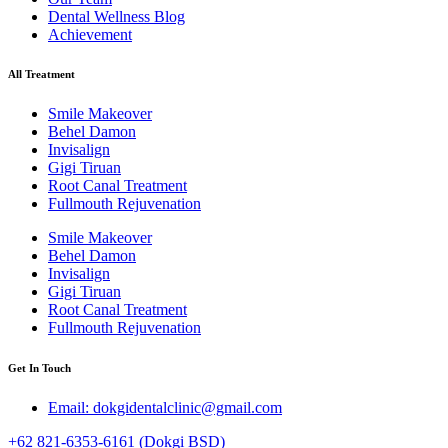
Dental Wellness Blog
Achievement
All Treatment
Smile Makeover
Behel Damon
Invisalign
Gigi Tiruan
Root Canal Treatment
Fullmouth Rejuvenation
Smile Makeover
Behel Damon
Invisalign
Gigi Tiruan
Root Canal Treatment
Fullmouth Rejuvenation
Get In Touch
Email: dokgidentalclinic@gmail.com
+62 821-6353-6161 (Dokgi BSD)