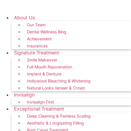
Skip
to
content
About Us
Our Team
Dental Wellness Blog
Achievement
Insurances
Signature Treatment
Smile Makeover
Full Mouth Rejuvenation
Implant & Denture
Hollywood Bleaching & Whitening
Natural Looks Veneer & Crown
Invisalign
Invisalign First
Exceptional Treatment
Deep Cleaning & Painless Scaling
Aesthetic & Longlasting Filling
Root Canal Treatment