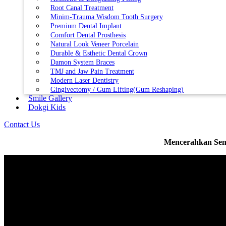
Root Canal Treatment
Minim-Trauma Wisdom Tooth Surgery
Premium Dental Implant
Comfort Dental Prosthesis
Natural Look Veneer Porcelain
Durable & Esthetic Dental Crown
Damon System Braces
TMJ and Jaw Pain Treatment
Modern Laser Dentistry
Gingivectomy / Gum Lifting(Gum Reshaping)
Smile Gallery
Dokgi Kids
Contact Us
Mencerahkan Seny