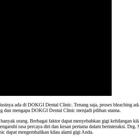
ada di DOKGI Dental Clinic. Tenang saja, proses bleaching adala
ing dan mengapa DOKGI Dental Clinic menjadi pilihan utama.
 banyak orang. Berbagai faktor dapat menyebabkan gigi kehilangan k
ngaruhi rasa percaya diri dan kesan pertama dalam berinteraksi. Drg. 
ic dapat mengembalikan kilau alami gigi Anda.