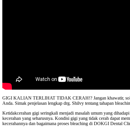
GIGI KALIAN TERLIHAT TIDAK CERAH!? Jangan khawatir, solusinya 
Anda. Simak penjelasan lengkap drg. Shilvy tentang tahapan bleach
Ketidakcerahan gigi seringkali menjadi masalah umum yang dihadapi
kecerahan yang seharusnya. Kondisi gigi yang tidak cerah dapat meme
kecerahannya dan bagaimana proses bleaching di DOKGI Dental Clin