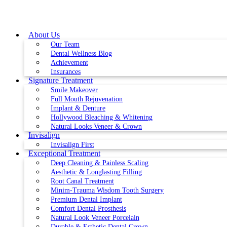
Skip
to
content
About Us
Our Team
Dental Wellness Blog
Achievement
Insurances
Signature Treatment
Smile Makeover
Full Mouth Rejuvenation
Implant & Denture
Hollywood Bleaching & Whitening
Natural Looks Veneer & Crown
Invisalign
Invisalign First
Exceptional Treatment
Deep Cleaning & Painless Scaling
Aesthetic & Longlasting Filling
Root Canal Treatment
Minim-Trauma Wisdom Tooth Surgery
Premium Dental Implant
Comfort Dental Prosthesis
Natural Look Veneer Porcelain
Durable & Esthetic Dental Crown