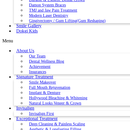
Damon System Braces
TMJ and Jaw Pain Treatment
Modern Laser Dentistry
Gingivectomy / Gum Lifting(Gum Reshaping)
Smile Gallery
Dokgi Kids
Menu
About Us
Our Team
Dental Wellness Blog
Achievement
Insurances
Signature Treatment
Smile Makeover
Full Mouth Rejuvenation
Implant & Denture
Hollywood Bleaching & Whitening
Natural Looks Veneer & Crown
Invisalign
Invisalign First
Exceptional Treatment
Deep Cleaning & Painless Scaling
Aesthetic & Longlasting Filling