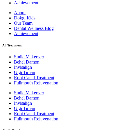
Achievement
About
Dokgi Kids
Our Team
Dental Wellness Blog
Achievement
All Treatment
Smile Makeover
Behel Damon
Invisalign
Gigi Tiruan
Root Canal Treatment
Fullmouth Rejuvenation
Smile Makeover
Behel Damon
Invisalign
Gigi Tiruan
Root Canal Treatment
Fullmouth Rejuvenation