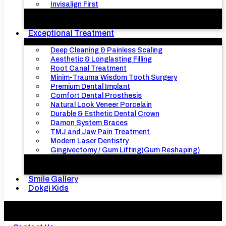
Invisalign First
Exceptional Treatment
Deep Cleaning & Painless Scaling
Aesthetic & Longlasting Filling
Root Canal Treatment
Minim-Trauma Wisdom Tooth Surgery
Premium Dental Implant
Comfort Dental Prosthesis
Natural Look Veneer Porcelain
Durable & Esthetic Dental Crown
Damon System Braces
TMJ and Jaw Pain Treatment
Modern Laser Dentistry
Gingivectomy / Gum Lifting(Gum Reshaping)
Smile Gallery
Dokgi Kids