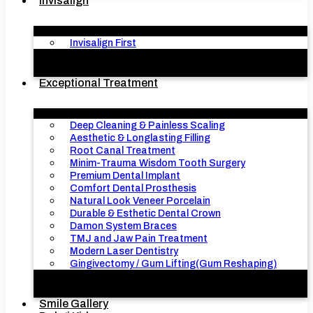
Invisalign
Invisalign First
Exceptional Treatment
Deep Cleaning & Painless Scaling
Aesthetic & Longlasting Filling
Root Canal Treatment
Minim-Trauma Wisdom Tooth Surgery
Premium Dental Implant
Comfort Dental Prosthesis
Natural Look Veneer Porcelain
Durable & Esthetic Dental Crown
Damon System Braces
TMJ and Jaw Pain Treatment
Modern Laser Dentistry
Gingivectomy / Gum Lifting(Gum Reshaping)
Smile Gallery