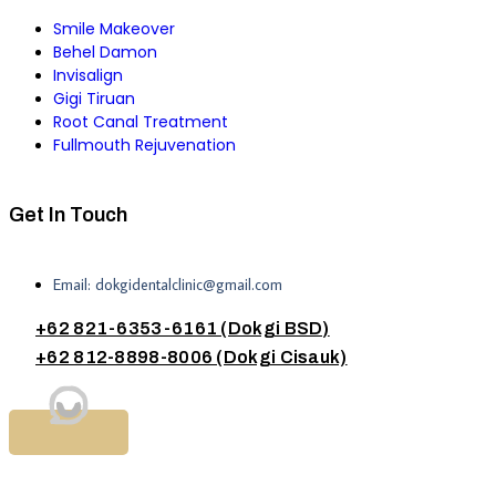
Smile Makeover
Behel Damon
Invisalign
Gigi Tiruan
Root Canal Treatment
Fullmouth Rejuvenation
Get In Touch
Email: dokgidentalclinic@gmail.com
+62 821-6353-6161 (Dokgi BSD)
+62 812-8898-8006 (Dokgi Cisauk)
© 2026 All Reserved Dokgi Dental Clinic