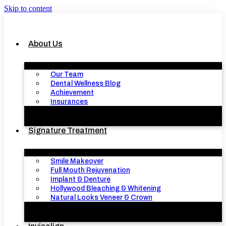
Skip to content
About Us
Our Team
Dental Wellness Blog
Achievement
Insurances
Signature Treatment
Smile Makeover
Full Mouth Rejuvenation
Implant & Denture
Hollywood Bleaching & Whitening
Natural Looks Veneer & Crown