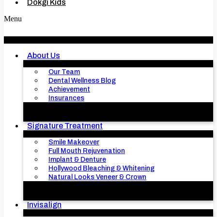
Dokgi Kids
Menu
About Us
Our Team
Dental Wellness Blog
Achievement
Insurances
Signature Treatment
Smile Makeover
Full Mouth Rejuvenation
Implant & Denture
Hollywood Bleaching & Whitening
Natural Looks Veneer & Crown
Invisalign