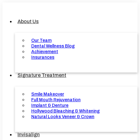
Skip
to
content
About Us
Our Team
Dental Wellness Blog
Achievement
Insurances
Signature Treatment
Smile Makeover
Full Mouth Rejuvenation
Implant & Denture
Hollywood Bleaching & Whitening
Natural Looks Veneer & Crown
Invisalign