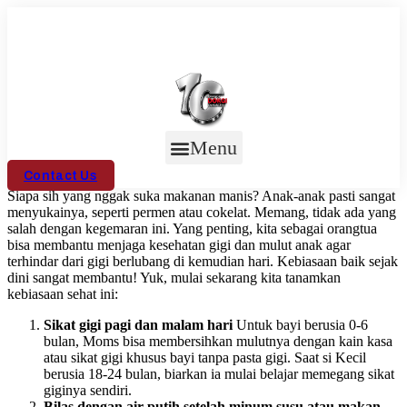
Skip
to
content
Menu
Contact Us
Siapa sih yang nggak suka makanan manis? Anak-anak pasti sangat
menyukainya, seperti permen atau cokelat. Memang, tidak ada yang
salah dengan kegemaran ini. Yang penting, kita sebagai orangtua
bisa membantu menjaga kesehatan gigi dan mulut anak agar
terhindar dari gigi berlubang di kemudian hari. Kebiasaan baik sejak
dini sangat membantu! Yuk, mulai sekarang kita tanamkan
kebiasaan sehat ini:
Sikat gigi pagi dan malam hari
Untuk bayi berusia 0-6
bulan, Moms bisa membersihkan mulutnya dengan kain kasa
atau sikat gigi khusus bayi tanpa pasta gigi. Saat si Kecil
berusia 18-24 bulan, biarkan ia mulai belajar memegang sikat
giginya sendiri.
Bilas dengan air putih setelah minum susu atau makan