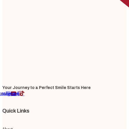
Your Journey to a Perfect Smile Starts Here
utube
nstagram
Tiktok
Quick Links