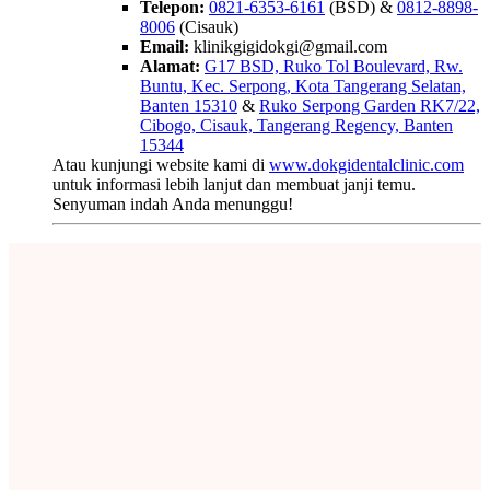
Telepon:
0821-6353-6161
(BSD) &
0812-8898-
8006
(Cisauk)
Email:
klinikgigidokgi@gmail.com
Alamat:
G17 BSD, Ruko Tol Boulevard, Rw.
Buntu, Kec. Serpong, Kota Tangerang Selatan,
Banten 15310
&
Ruko Serpong Garden RK7/22,
Cibogo, Cisauk, Tangerang Regency, Banten
15344
Atau kunjungi website kami di
www.dokgidentalclinic.com
untuk informasi lebih lanjut dan membuat janji temu.
Senyuman indah Anda menunggu!