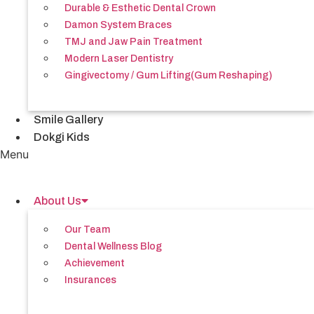
Durable & Esthetic Dental Crown
Damon System Braces
TMJ and Jaw Pain Treatment
Modern Laser Dentistry
Gingivectomy / Gum Lifting(Gum Reshaping)
Smile Gallery
Dokgi Kids
Menu
About Us
Our Team
Dental Wellness Blog
Achievement
Insurances