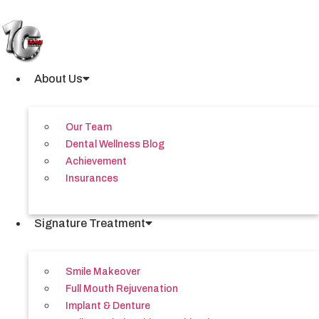
Skip
to
content
About Us
Our Team
Dental Wellness Blog
Achievement
Insurances
Signature Treatment
Smile Makeover
Full Mouth Rejuvenation
Implant & Denture