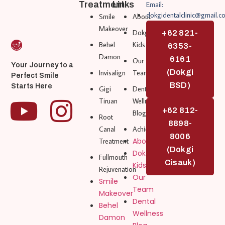
Treatment
Links
Email:
dokgidentalclinic@gmail.c
Smile
About
Makeover
Dokgi
+62 821-
Behel
Kids
6353-
Damon
6161
Our
Your Journey to a
(Dokgi
Invisalign
Team
Perfect Smile
BSD)
Starts Here
Gigi
Dental
Tiruan
Wellness
+62 812-
Blog
Root
8898-
Canal
Achievement
8006
About
Treatment
(Dokgi
Dokgi
Fullmouth
Cisauk)
Kids
Rejuvenation
Our
Smile
Team
Makeover
Dental
Behel
Wellness
Damon