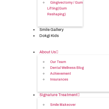
Gingivectomy / Gum
Lifting(Gum
Reshaping)
Smile Gallery
Dokgi Kids
About Us
Our Team
Dental Wellness Blog
Achievement
Insurances
Signature Treatment
Smile Makeover