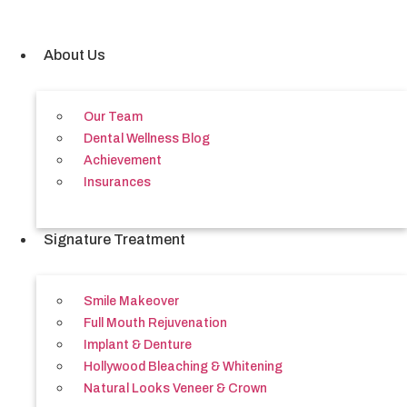
Skip
to
content
About Us
Our Team
Dental Wellness Blog
Achievement
Insurances
Signature Treatment
Smile Makeover
Full Mouth Rejuvenation
Implant & Denture
Hollywood Bleaching & Whitening
Natural Looks Veneer & Crown