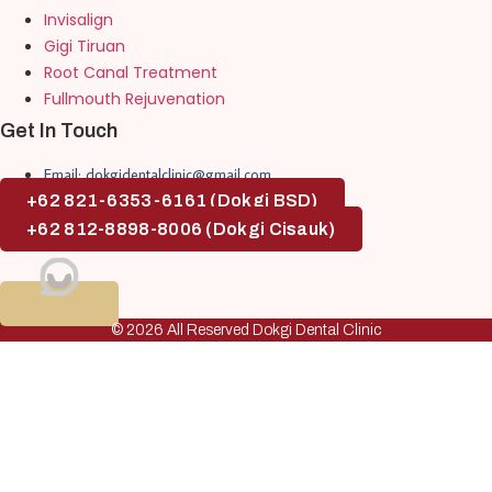
Invisalign
Gigi Tiruan
Root Canal Treatment
Fullmouth Rejuvenation
Get In Touch
Email: dokgidentalclinic@gmail.com
+62 821-6353-6161 (Dokgi BSD)
+62 812-8898-8006 (Dokgi Cisauk)
© 2026 All Reserved Dokgi Dental Clinic