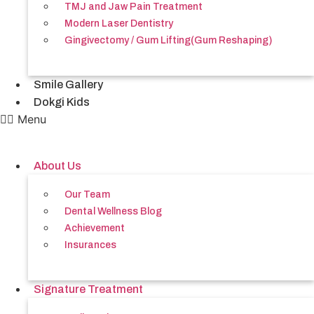
TMJ and Jaw Pain Treatment
Modern Laser Dentistry
Gingivectomy / Gum Lifting(Gum Reshaping)
Smile Gallery
Dokgi Kids
Menu
About Us
Our Team
Dental Wellness Blog
Achievement
Insurances
Signature Treatment