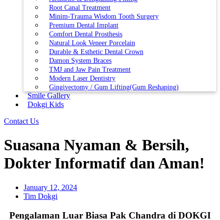
Root Canal Treatment
Minim-Trauma Wisdom Tooth Surgery
Premium Dental Implant
Comfort Dental Prosthesis
Natural Look Veneer Porcelain
Durable & Esthetic Dental Crown
Damon System Braces
TMJ and Jaw Pain Treatment
Modern Laser Dentistry
Gingivectomy / Gum Lifting(Gum Reshaping)
Smile Gallery
Dokgi Kids
Contact Us
Suasana Nyaman & Bersih,
Dokter Informatif dan Aman!
January 12, 2024
Tim Dokgi
Pengalaman Luar Biasa Pak Chandra di DOKGI