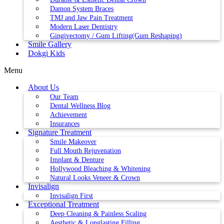
Damon System Braces
TMJ and Jaw Pain Treatment
Modern Laser Dentistry
Gingivectomy / Gum Lifting(Gum Reshaping)
Smile Gallery
Dokgi Kids
Menu
About Us
Our Team
Dental Wellness Blog
Achievement
Insurances
Signature Treatment
Smile Makeover
Full Mouth Rejuvenation
Implant & Denture
Hollywood Bleaching & Whitening
Natural Looks Veneer & Crown
Invisalign
Invisalign First
Exceptional Treatment
Deep Cleaning & Painless Scaling
Aesthetic & Longlasting Filling