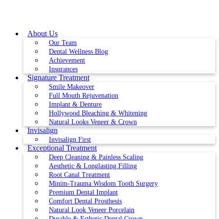
Skip
to
content
About Us
Our Team
Dental Wellness Blog
Achievement
Insurances
Signature Treatment
Smile Makeover
Full Mouth Rejuvenation
Implant & Denture
Hollywood Bleaching & Whitening
Natural Looks Veneer & Crown
Invisalign
Invisalign First
Exceptional Treatment
Deep Cleaning & Painless Scaling
Aesthetic & Longlasting Filling
Root Canal Treatment
Minim-Trauma Wisdom Tooth Surgery
Premium Dental Implant
Comfort Dental Prosthesis
Natural Look Veneer Porcelain
Durable & Esthetic Dental Crown