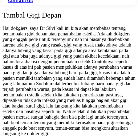
Contact Us
Tambal Gigi Depan
Hai dokgiers, saya Dr Silvi kali ini kita akan membahas tentang
penambalan gigi depan atau penambalan estetik. Adakah dokgiers
yang enggak pede untuk tersenyum? nah ini biasanya disebabkan
karena adanya gigi yang rusak, gigi yang rusak maksudnya adalah
adanya lubang yang besar pada gigi adanya area kehitaman pada
gigi atau bisa juga adanya gigi yang patah akibat kecelakaan. nah
hal ini bisa diatasi dengan penambalan estetik Contohnya seperti
kasus di atas ini pak pasien mengeluhkan adanya perubahan warna
pada gigi dan juga adanya lubang baru pada gigi, kasus ini adalah
pasien memiliki tambalan yang sudah lama ditambah beberapa tahun
yang lalu namun Sudah mulai terbentuk lubang baru pada gigi dan
terjadi perubahan warna, pada kasus ini dapat kita lakukan
penambalan estetik setelah kita lakukan pemeriksaan pastinya,
dipastikan tidak ada infeksi yang meluas hingga bagian akar gigi
atau bagian saraf gigi, lalu langsung kita lakukan penambahan
estetik dan hasilnya seperti ini. Nah setelah dilakukan penambalan
pasien merasa sangat bahagia dan bisa pde lagi untuk tersenyum.
nah buat teman-teman yang memiliki kerusakan pada gigi sehingga
enggak pede buat senyum, teman-teman bisa mengkonsultasikan
langsung ke dokter gigi.