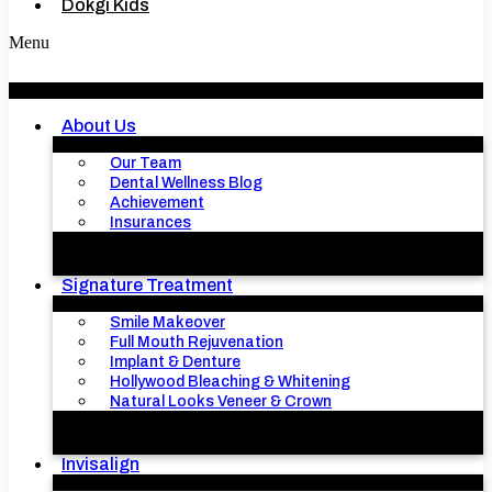
Dokgi Kids
Menu
About Us
Our Team
Dental Wellness Blog
Achievement
Insurances
Signature Treatment
Smile Makeover
Full Mouth Rejuvenation
Implant & Denture
Hollywood Bleaching & Whitening
Natural Looks Veneer & Crown
Invisalign