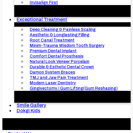
Invisalign First
Exceptional Treatment
Deep Cleaning & Painless Scaling
Aesthetic & Longlasting Filling
Root Canal Treatment
Minim-Trauma Wisdom Tooth Surgery
Premium Dental Implant
Comfort Dental Prosthesis
Natural Look Veneer Porcelain
Durable & Esthetic Dental Crown
Damon System Braces
TMJ and Jaw Pain Treatment
Modern Laser Dentistry
Gingivectomy / Gum Lifting(Gum Reshaping)
Smile Gallery
Dokgi Kids