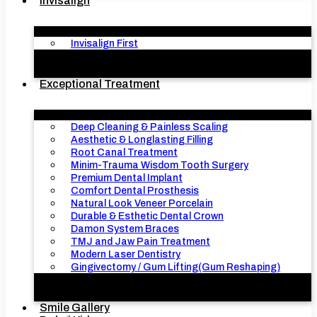
Invisalign
Invisalign First
Exceptional Treatment
Deep Cleaning & Painless Scaling
Aesthetic & Longlasting Filling
Root Canal Treatment
Minim-Trauma Wisdom Tooth Surgery
Premium Dental Implant
Comfort Dental Prosthesis
Natural Look Veneer Porcelain
Durable & Esthetic Dental Crown
Damon System Braces
TMJ and Jaw Pain Treatment
Modern Laser Dentistry
Gingivectomy / Gum Lifting(Gum Reshaping)
Smile Gallery