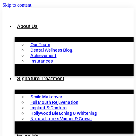
Skip to content
About Us
Our Team
Dental Wellness Blog
Achievement
Insurances
Signature Treatment
Smile Makeover
Full Mouth Rejuvenation
Implant & Denture
Hollywood Bleaching & Whitening
Natural Looks Veneer & Crown