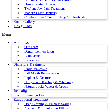
Damon System Braces
TMJ and Jaw Pain Treatment
Modern Laser Dentistry
Gingivectomy / Gum Lifting(Gum Reshaping)
Smile Gallery
Dokgi Kids
Menu
About Us
Our Team
Dental Wellness Blog
Achievement
Insurances
Signature Treatment
Smile Makeover
Full Mouth Rejuvenation
Implant & Denture
Hollywood Bleaching & Whitening
Natural Looks Veneer & Crown
Invisalign
Invisalign First
Exceptional Treatment
Deep Cleaning & Painless Scaling
Aesthetic & Longlasting Filling