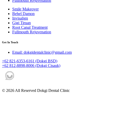
Fullmouth Rejuvenation
Smile Makeover
Behel Damon
Invisalign
Gigi Tiruan
Root Canal Treatment
Fullmouth Rejuvenation
Get In Touch
Email: dokgidentalclinic@gmail.com
+62 821-6353-6161 (Dokgi BSD)
+62 812-8898-8006 (Dokgi Cisauk)
© 2026 All Reserved Dokgi Dental Clinic