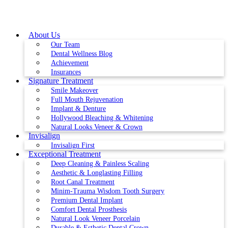
Skip
to
content
About Us
Our Team
Dental Wellness Blog
Achievement
Insurances
Signature Treatment
Smile Makeover
Full Mouth Rejuvenation
Implant & Denture
Hollywood Bleaching & Whitening
Natural Looks Veneer & Crown
Invisalign
Invisalign First
Exceptional Treatment
Deep Cleaning & Painless Scaling
Aesthetic & Longlasting Filling
Root Canal Treatment
Minim-Trauma Wisdom Tooth Surgery
Premium Dental Implant
Comfort Dental Prosthesis
Natural Look Veneer Porcelain
Durable & Esthetic Dental Crown