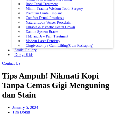
Root Canal Treatment
Minim-Trauma Wisdom Tooth Surgery
Premium Dental Implant
Comfort Dental Prosthesis
Natural Look Veneer Porcelain
Durable & Esthetic Dental Crown
Damon System Braces
TMJ and Jaw Pain Treatment
Modern Laser Dentistry
Gingivectomy / Gum Lifting(Gum Reshaping)
Smile Gallery
Dokgi Kids
Contact Us
Tips Ampuh! Nikmati Kopi
Tanpa Cemas Gigi Menguning
dan Stain
January 5, 2024
Tim Dokgi