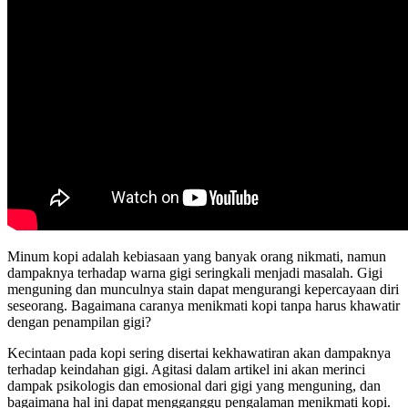
Minum kopi adalah kebiasaan yang banyak orang nikmati, namun
dampaknya terhadap warna gigi seringkali menjadi masalah. Gigi
menguning dan munculnya stain dapat mengurangi kepercayaan diri
seseorang. Bagaimana caranya menikmati kopi tanpa harus khawatir
dengan penampilan gigi?
Kecintaan pada kopi sering disertai kekhawatiran akan dampaknya
terhadap keindahan gigi. Agitasi dalam artikel ini akan merinci
dampak psikologis dan emosional dari gigi yang menguning, dan
bagaimana hal ini dapat mengganggu pengalaman menikmati kopi.