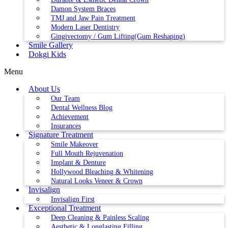
Damon System Braces
TMJ and Jaw Pain Treatment
Modern Laser Dentistry
Gingivectomy / Gum Lifting(Gum Reshaping)
Smile Gallery
Dokgi Kids
Menu
About Us
Our Team
Dental Wellness Blog
Achievement
Insurances
Signature Treatment
Smile Makeover
Full Mouth Rejuvenation
Implant & Denture
Hollywood Bleaching & Whitening
Natural Looks Veneer & Crown
Invisalign
Invisalign First
Exceptional Treatment
Deep Cleaning & Painless Scaling
Aesthetic & Longlasting Filling