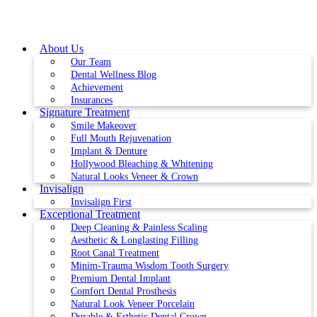
Skip
to
content
About Us
Our Team
Dental Wellness Blog
Achievement
Insurances
Signature Treatment
Smile Makeover
Full Mouth Rejuvenation
Implant & Denture
Hollywood Bleaching & Whitening
Natural Looks Veneer & Crown
Invisalign
Invisalign First
Exceptional Treatment
Deep Cleaning & Painless Scaling
Aesthetic & Longlasting Filling
Root Canal Treatment
Minim-Trauma Wisdom Tooth Surgery
Premium Dental Implant
Comfort Dental Prosthesis
Natural Look Veneer Porcelain
Durable & Esthetic Dental Crown