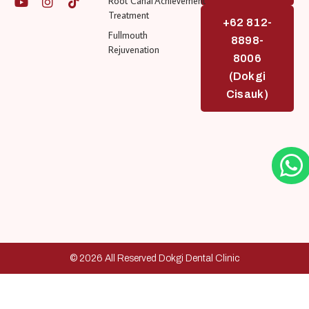
Root Canal
Achievement
Treatment
+62 812-
Fullmouth
8898-
Rejuvenation
8006
(Dokgi
Cisauk)
© 2026 All Reserved Dokgi Dental Clinic