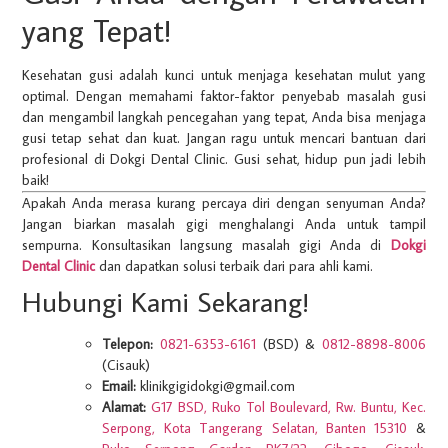
yang Tepat!
Kesehatan gusi adalah kunci untuk menjaga kesehatan mulut yang
optimal. Dengan memahami faktor-faktor penyebab masalah gusi
dan mengambil langkah pencegahan yang tepat, Anda bisa menjaga
gusi tetap sehat dan kuat. Jangan ragu untuk mencari bantuan dari
profesional di Dokgi Dental Clinic. Gusi sehat, hidup pun jadi lebih
baik!
Apakah Anda merasa kurang percaya diri dengan senyuman Anda?
Jangan biarkan masalah gigi menghalangi Anda untuk tampil
sempurna. Konsultasikan langsung masalah gigi Anda di
Dokgi
Dental Clinic
dan dapatkan solusi terbaik dari para ahli kami.
Hubungi Kami Sekarang!
Telepon:
0821-6353-6161
(BSD) &
0812-8898-8006
(Cisauk)
Email:
klinikgigidokgi@gmail.com
Alamat:
G17 BSD, Ruko Tol Boulevard, Rw. Buntu, Kec.
Serpong, Kota Tangerang Selatan, Banten 15310
&