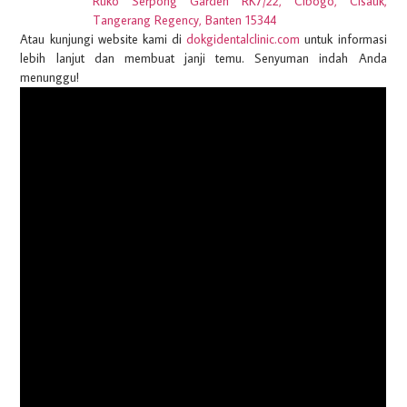
Ruko Serpong Garden RK7/22, Cibogo, Cisauk,
Tangerang Regency, Banten 15344
Atau kunjungi website kami di
dokgidentalclinic.com
untuk informasi
lebih lanjut dan membuat janji temu. Senyuman indah Anda
menunggu!