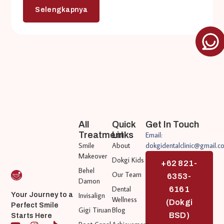
Selengkapnya
All
Quick
Get In Touch
Treatment
Links
Email:
Smile
About
dokgidentalclinic@gmail.c
Makeover
Dokgi Kids
+62 821-
Behel
Our Team
6353-
Damon
Dental
6161
Invisalign
Your Journey to a
Wellness
(Dokgi
Perfect Smile
Gigi Tiruan
Blog
BSD)
Starts Here