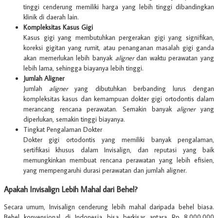
tinggi cenderung memiliki harga yang lebih tinggi dibandingkan
klinik di daerah lain.
Kompleksitas Kasus Gigi
Kasus gigi yang membutuhkan pergerakan gigi yang signifikan,
koreksi gigitan yang rumit, atau penanganan masalah gigi ganda
akan memerlukan lebih banyak
aligner
dan waktu perawatan yang
lebih lama, sehingga biayanya lebih tinggi.
Jumlah Aligner
Jumlah
aligner
yang dibutuhkan berbanding lurus dengan
kompleksitas kasus dan kemampuan dokter gigi ortodontis dalam
merancang rencana perawatan. Semakin banyak
aligner
yang
diperlukan, semakin tinggi biayanya.
Tingkat Pengalaman Dokter
Dokter gigi ortodontis yang memiliki banyak pengalaman,
sertifikasi khusus dalam Invisalign, dan reputasi yang baik
memungkinkan membuat rencana perawatan yang lebih efisien,
yang mempengaruhi durasi perawatan dan jumlah aligner.
Apakah Invisalign Lebih Mahal dari Behel?
Secara umum, Invisalign cenderung lebih mahal daripada behel biasa.
Behel konvensional di Indonesia bisa berkisar antara Rp 8.000.000