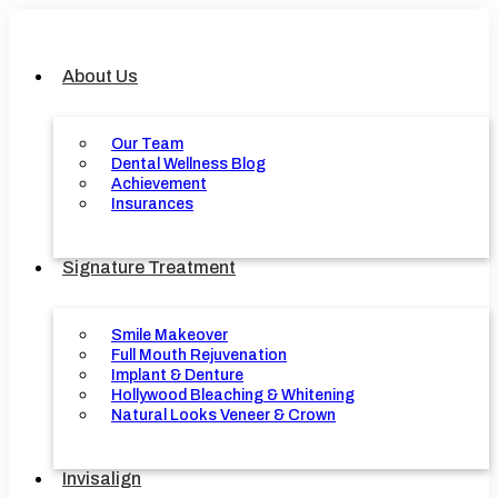
Skip
to
content
About Us
Our Team
Dental Wellness Blog
Achievement
Insurances
Signature Treatment
Smile Makeover
Full Mouth Rejuvenation
Implant & Denture
Hollywood Bleaching & Whitening
Natural Looks Veneer & Crown
Invisalign