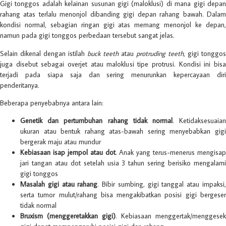
Gigi tonggos adalah kelainan susunan gigi (maloklusi) di mana gigi depan
rahang atas terlalu menonjol dibanding gigi depan rahang bawah. Dalam
kondisi normal, sebagian ringan gigi atas memang menonjol ke depan,
namun pada gigi tonggos perbedaan tersebut sangat jelas.
Selain dikenal dengan istilah
buck teeth
atau
protruding teeth
, gigi tonggos
juga disebut sebagai overjet atau maloklusi tipe protrusi. Kondisi ini bisa
terjadi pada siapa saja dan sering menurunkan kepercayaan diri
penderitanya.
Beberapa penyebabnya antara lain:
Genetik dan pertumbuhan rahang tidak normal
. Ketidaksesuaia
ukuran atau bentuk rahang atas-bawah sering menyebabkan gigi
bergerak maju atau mundur
Kebiasaan isap jempol atau dot
. Anak yang terus-menerus mengisap
jari tangan atau dot setelah usia 3 tahun sering berisiko mengalami
gigi tonggos
Masalah gigi atau rahang
. Bibir sumbing, gigi tanggal atau impaksi
serta tumor mulut/rahang bisa mengakibatkan posisi gigi bergeser
tidak normal
Bruxism (menggeretakkan gigi)
. Kebiasaan menggertak/menggesek