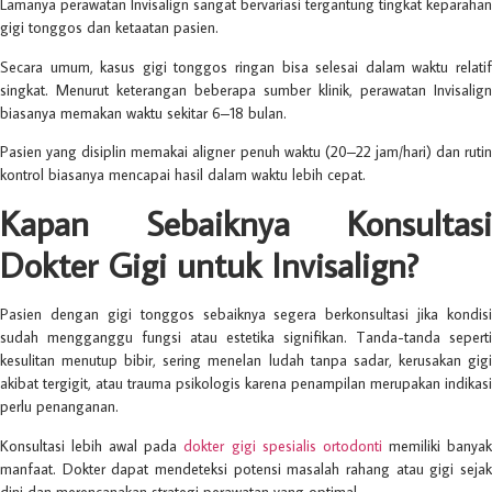
Lamanya perawatan Invisalign sangat bervariasi tergantung tingkat keparahan
gigi tonggos dan ketaatan pasien.
Secara umum, kasus gigi tonggos ringan bisa selesai dalam waktu relatif
singkat. Menurut keterangan beberapa sumber klinik, perawatan Invisalign
biasanya memakan waktu sekitar 6–18 bulan.
Pasien yang disiplin memakai aligner penuh waktu (20–22 jam/hari) dan rutin
kontrol biasanya mencapai hasil dalam waktu lebih cepat.
Kapan Sebaiknya Konsultasi
Dokter Gigi untuk Invisalign?
Pasien dengan gigi tonggos sebaiknya segera berkonsultasi jika kondisi
sudah mengganggu fungsi atau estetika signifikan. Tanda-tanda seperti
kesulitan menutup bibir, sering menelan ludah tanpa sadar, kerusakan gigi
akibat tergigit, atau trauma psikologis karena penampilan merupakan indikasi
perlu penanganan.
Konsultasi lebih awal pada
dokter gigi spesialis ortodonti
memiliki banya
manfaat. Dokter dapat mendeteksi potensi masalah rahang atau gigi sejak
dini dan merencanakan strategi perawatan yang optimal.