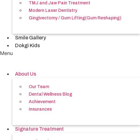
TMJ and Jaw Pain Treatment
Modern Laser Dentistry
Gingivectomy / Gum Lifting(Gum Reshaping)
Smile Gallery
Dokgi Kids
Menu
About Us
Our Team
Dental Wellness Blog
Achievement
Insurances
Signature Treatment