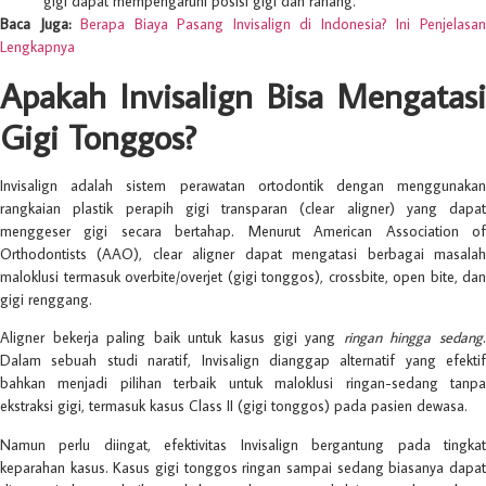
gigi dapat mempengaruhi posisi gigi dan rahang.
Baca Juga:
Berapa Biaya Pasang Invisalign di Indonesia? Ini Penjelasa
Lengkapnya
Apakah Invisalign Bisa Mengatasi
Gigi Tonggos?
Invisalign adalah sistem perawatan ortodontik dengan menggunakan
rangkaian plastik perapih gigi transparan (clear aligner) yang dapat
menggeser gigi secara bertahap. Menurut American Association of
Orthodontists (AAO), clear aligner dapat mengatasi berbagai masalah
maloklusi termasuk overbite/overjet (gigi tonggos), crossbite, open bite, dan
gigi renggang.
Aligner bekerja paling baik untuk kasus gigi yang
ringan hingga sedang
Dalam sebuah studi naratif, Invisalign dianggap alternatif yang efektif
bahkan menjadi pilihan terbaik untuk maloklusi ringan-sedang tanpa
ekstraksi gigi, termasuk kasus Class II (gigi tonggos) pada pasien dewasa.
Namun perlu diingat, efektivitas Invisalign bergantung pada tingkat
keparahan kasus. Kasus gigi tonggos ringan sampai sedang biasanya dapat