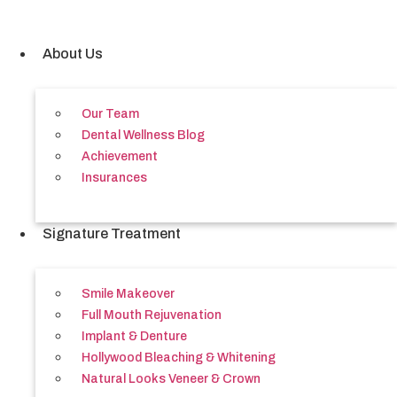
Skip
to
content
About Us
Our Team
Dental Wellness Blog
Achievement
Insurances
Signature Treatment
Smile Makeover
Full Mouth Rejuvenation
Implant & Denture
Hollywood Bleaching & Whitening
Natural Looks Veneer & Crown