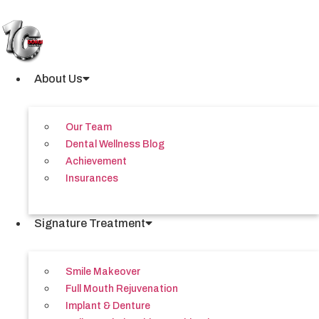
Skip
to
content
About Us
Our Team
Dental Wellness Blog
Achievement
Insurances
Signature Treatment
Smile Makeover
Full Mouth Rejuvenation
Implant & Denture