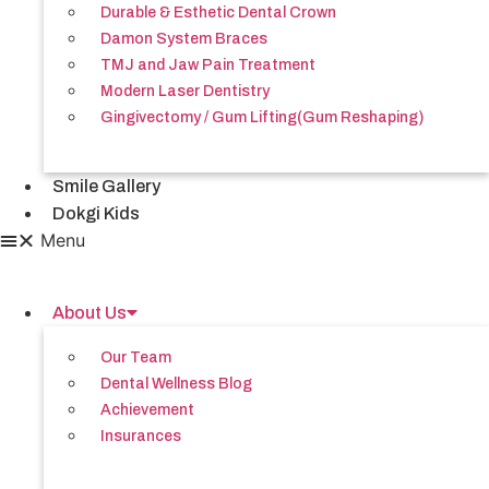
Durable & Esthetic Dental Crown
Damon System Braces
TMJ and Jaw Pain Treatment
Modern Laser Dentistry
Gingivectomy / Gum Lifting(Gum Reshaping)
Smile Gallery
Dokgi Kids
Menu
About Us
Our Team
Dental Wellness Blog
Achievement
Insurances