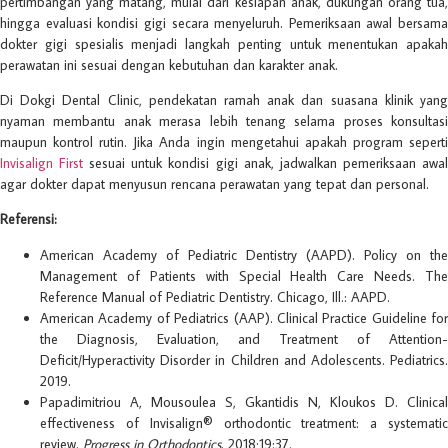
pertimbangan yang matang, mulai dari kesiapan anak, dukungan orang tua,
hingga evaluasi kondisi gigi secara menyeluruh. Pemeriksaan awal bersama
dokter gigi spesialis menjadi langkah penting untuk menentukan apakah
perawatan ini sesuai dengan kebutuhan dan karakter anak.
Di Dokgi Dental Clinic, pendekatan ramah anak dan suasana klinik yang
nyaman membantu anak merasa lebih tenang selama proses konsultasi
maupun kontrol rutin. Jika Anda ingin mengetahui apakah program seperti
Invisalign First
sesuai untuk kondisi gigi anak, jadwalkan pemeriksaan awa
agar dokter dapat menyusun rencana perawatan yang tepat dan personal.
Referensi:
American Academy of Pediatric Dentistry (AAPD). Policy on the
Management of Patients with Special Health Care Needs. The
Reference Manual of Pediatric Dentistry. Chicago, Ill.: AAPD.
American Academy of Pediatrics (AAP). Clinical Practice Guideline for
the Diagnosis, Evaluation, and Treatment of Attention-
Deficit/Hyperactivity Disorder in Children and Adolescents. Pediatrics.
2019.
Papadimitriou A, Mousoulea S, Gkantidis N, Kloukos D. Clinical
effectiveness of Invisalign® orthodontic treatment: a systematic
review.
Progress in Orthodontics
. 2018;19:37.