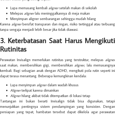
Lupa memasang kembali
aligner
setelah makan di sekolah
Melepas
aligner
lalu meninggalkannya di meja makan
Menyimpan aligner sembarangan sehingga mudah hilang
Karena
aligner
bersifat transparan dan ringan, risiko tertinggal atau terbuan
tanpa sengaja menjadi lebih besar jika tidak diawasi.
3. Keterbatasan Saat Harus Mengikuti
Rutinitas
Perawatan Invisalign memerlukan rutinitas yang terstruktur, melepas
aligner
saat makan, membersihkan gigi, membersihkan
aligner
, lalu memasangny
kembali. Bagi sebagian anak dengan ADHD, mengikuti pola rutin seperti ini
dapat terasa menantang. Beberapa kemungkinan kendala:
Lupa menyimpan
aligner
dalam wadah khusus
Aligner
terlipat karena dimainkan
Aligner
hilang akibat tidak ditempatkan di lokasi tetap
Tantangan ini bukan berarti Invisalign tidak bisa digunakan, tetapi
menunjukkan pentingnya sistem pendampingan yang konsisten. Dengan
persiapan yang tepat, hambatan tersebut dapat dikelola agar perawatan