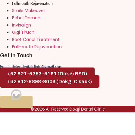
Fullmouth Rejuvenation
Smile Makeover
Behel Damon
Invisalign
Gigi Tiruan
Root Canal Treatment
Fullmouth Rejuvenation
Get In Touch
Email: dokgidentalclinic@gmail.com
+62 821-6353-6161 (Dokgi BSD)
+62 812-8898-8006 (Dokgi Cisauk)
© 2026 All Reserved Dokgi Dental Clinic