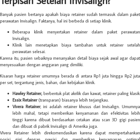
Terpisah Setelah Invisalign?
Banyak pasien bertanya apakah biaya retainer sudah termasuk dalam paket
perawatan Invisalign. Faktanya, hal ini berbeda di setiap klinik.
Beberapa klinik menyertakan retainer dalam paket perawatan
Invisalign.
Klinik lain menetapkan biaya tambahan untuk retainer setelah
perawatan selesai.
Karena itu, pasien sebaiknya menanyakan detail biaya sejak awal agar dapat
menyesuaikan dengan anggaran yang dimiliki.
Kisaran harga retainer umumnya berada di antara Rp1 juta hingga Rp2 juta
per set, tergantung jenis, bahan, dan kebijakan klinik.
Hawley Retainer,
berbentuk plat akrilik dan kawat, retainer paling klasik
Essix Retainer
(transparan) biasanya lebih terjangkau.
Vivera Retainer
, ini adalah retainer khusus dari Invisalign. Umumnya
lebih mahal, tetapi memberikan kenyamanan dan efektivitas lebih
tinggi karena dibuat berdasarkan cetakan atau scan 3D gigi pasien
dan dibuat di pabrik Invisalign di Amerika juga.
VIvera Retainer lebih direkomendasikan karena dapat mempertahankan
posisi gigi dengan presisi dan memberikan kenyamanan optimal