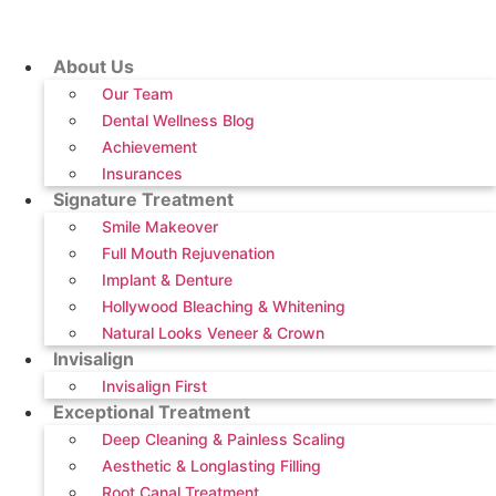
Skip
to
content
About Us
Our Team
Dental Wellness Blog
Achievement
Insurances
Signature Treatment
Smile Makeover
Full Mouth Rejuvenation
Implant & Denture
Hollywood Bleaching & Whitening
Natural Looks Veneer & Crown
Invisalign
Invisalign First
Exceptional Treatment
Deep Cleaning & Painless Scaling
Aesthetic & Longlasting Filling
Root Canal Treatment