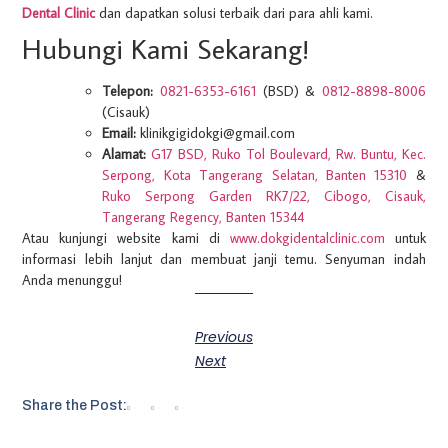
Dental Clinic
dan dapatkan solusi terbaik dari para ahli kami.
Hubungi Kami Sekarang!
Telepon:
0821-6353-6161
(BSD) &
0812-8898-8006
(Cisauk)
Email:
klinikgigidokgi@gmail.com
Alamat:
G17 BSD, Ruko Tol Boulevard, Rw. Buntu, Kec.
Serpong, Kota Tangerang Selatan, Banten 15310
&
Ruko Serpong Garden RK7/22, Cibogo, Cisauk,
Tangerang Regency, Banten 15344
Atau kunjungi website kami di
www.dokgidentalclinic.com
untuk
informasi lebih lanjut dan membuat janji temu. Senyuman indah
Anda menunggu!
Previous
Next
Share the Post: