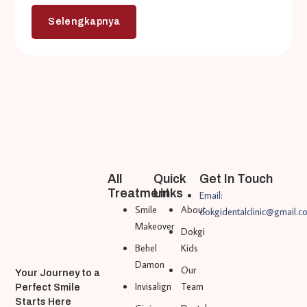
Selengkapnya
All
Quick
Get In Touch
Treatment
Links
Email:
Smile
About
dokgidentalclinic@gmail.c
Makeover
Dokgi
Behel
Kids
Damon
Our
Your Journey to a
Invisalign
Team
Perfect Smile
Starts Here