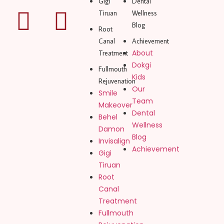
Gigi
Dental
Tiruan
Wellness
Blog
Root
Canal
Achievement
About
Treatment
Dokgi
Fullmouth
Kids
Rejuvenation
Our
Smile
Team
Makeover
Dental
Behel
Wellness
Damon
Blog
Invisalign
Achievement
Gigi
Tiruan
Root
Canal
Treatment
Fullmouth