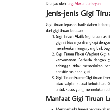
Ditinjau oleh:
drg. Alexander Bryan
Jenis-jenis Gigi Tir
Gigi tiruan lepasan hadir dalam bebera
dari gigi tiruan lepasan:
Gigi Tiruan Akrilik
Gigi tiruan akri
gigi ini biasanya dilengkapi deng
memberikan fungsi yang baik bag
Gigi Tiruan Fleksi (Valplas)
Gigi t
kenyamanan. Berbeda dengan gigi
sehingga tidak memerlukan pe
sensitivitas pada gusi.
Gigi Tiruan Frame
Gigi tiruan fra
atau valplas sesuai kebutuhan. 
untuk kasus yang memerlukan d
Manfaat Gigi Tiruan L
Memperbaiki fungsi pengunyahan