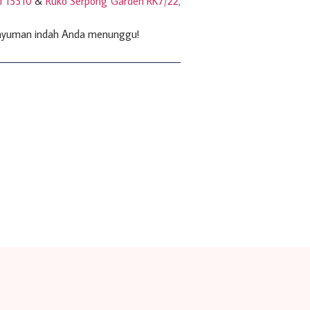
n 15310
&
Ruko Serpong Garden RK7/22,
Senyuman indah Anda menunggu!