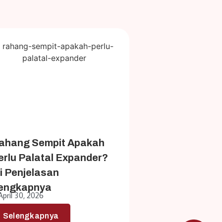
ahang Sempit Apakah
erlu Palatal Expander?
ni Penjelasan
engkapnya
April 30, 2026
Selengkapnya