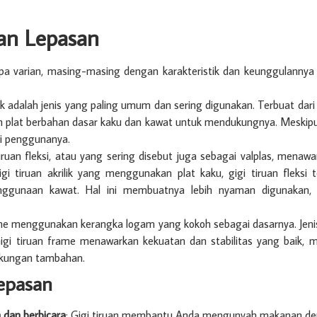
uan Lepasan
pa varian, masing-masing dengan karakteristik dan keunggulannya s
lik adalah jenis yang paling umum dan sering digunakan. Terbuat dari
an plat berbahan dasar kaku dan kawat untuk mendukungnya. Meskipun r
i penggunanya.
iruan fleksi, atau yang sering disebut juga sebagai valplas, menawa
 tiruan akrilik yang menggunakan plat kaku, gigi tiruan fleksi te
nggunaan kawat. Hal ini membuatnya lebih nyaman digunakan, 
me menggunakan kerangka logam yang kokoh sebagai dasarnya. Jenis 
Gigi tiruan frame menawarkan kekuatan dan stabilitas yang baik,
ukungan tambahan.
epasan
 dan berbicara
: Gigi tiruan membantu Anda mengunyah makanan denga