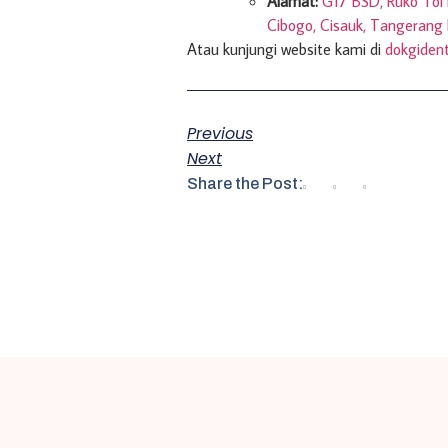
Alamat:
G17 BSD, Ruko Tol 
Cibogo, Cisauk, Tangerang
Atau kunjungi website kami di
dokgident
Previous
Next
Share the Post: