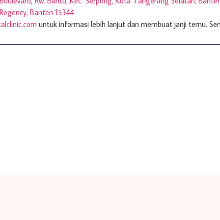
Boulevard, Rw. Buntu, Kec. Serpong, Kota Tangerang Selatan, Bante
 Regency, Banten 15344
alclinic.com
untuk informasi lebih lanjut dan membuat janji temu. 