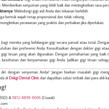
s
: Memberikan senyuman yang lebih baik dan meningkatkan rasa perca
kitarnya
: Melindungi gigi asli Anda dari tekanan berlebih.
ga bentuk wajah tetap proporsional dan tidak cekung.
mungkinkan perawatan yang praktis dan perbaikan jika diperlukan.
tif bagi mereka yang kehilangan gigi secara parsial atau total. Den
utuhan dan preferensi Anda. Konsultasikan dengan dokter gigi atau
 gigi tiruan yang akan digunakan. Dengan pemahaman yang baik
esehatan dan kenyamanan gigi Anda. Jadikan gigi tiruan sebagai
.
diri dengan senyuman Anda? Jangan biarkan masalah gigi meng
nda di
Dokgi Dental Clinic
dan dapatkan solusi terbaik dari para ahli k
g!
BSD) &
0812-8898-8006
(Cisauk)
l.com