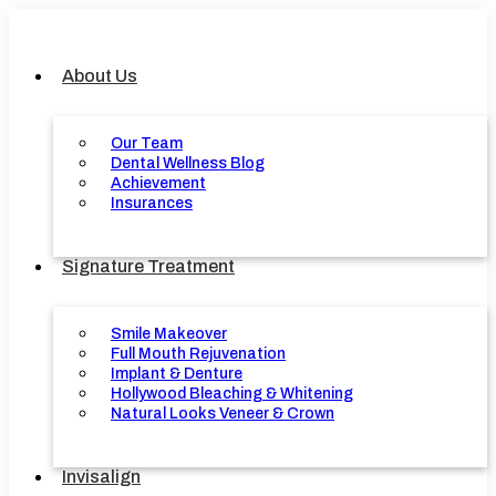
Skip
to
content
About Us
Our Team
Dental Wellness Blog
Achievement
Insurances
Signature Treatment
Smile Makeover
Full Mouth Rejuvenation
Implant & Denture
Hollywood Bleaching & Whitening
Natural Looks Veneer & Crown
Invisalign