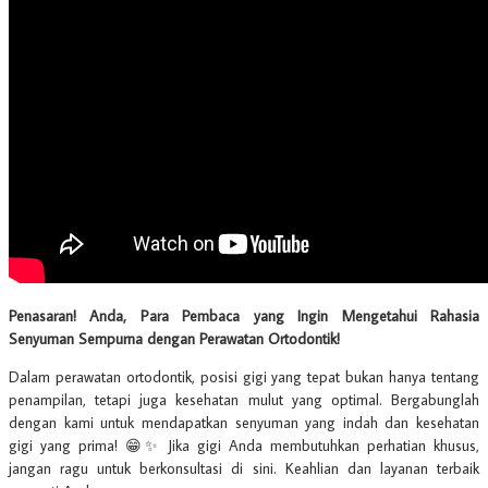
Penasaran! Anda, Para Pembaca yang Ingin Mengetahui Rahasia
Senyuman Sempurna dengan Perawatan Ortodontik!
Dalam perawatan ortodontik, posisi gigi yang tepat bukan hanya tentang
penampilan, tetapi juga kesehatan mulut yang optimal. Bergabunglah
dengan kami untuk mendapatkan senyuman yang indah dan kesehatan
gigi yang prima! 😁✨ Jika gigi Anda membutuhkan perhatian khusus,
jangan ragu untuk berkonsultasi di sini. Keahlian dan layanan terbaik