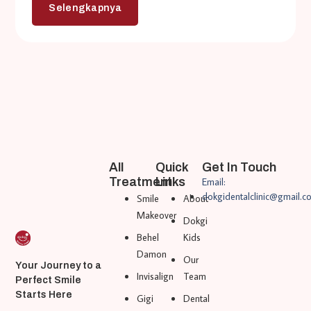
Selengkapnya
All
Quick
Get In Touch
Treatment
Links
Email:
dokgidentalclinic@gmail.c
Smile
About
Makeover
Dokgi
Behel
Kids
Damon
Our
Your Journey to a
Invisalign
Team
Perfect Smile
Starts Here
Gigi
Dental