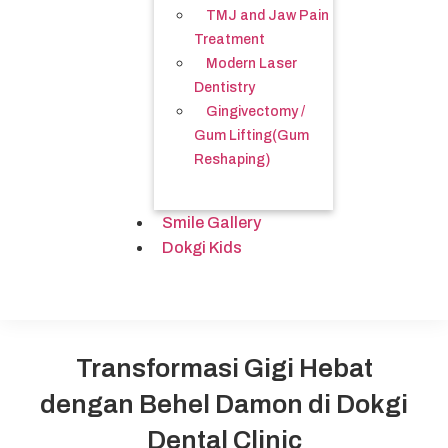
TMJ and Jaw Pain
Treatment
Modern Laser
Dentistry
Gingivectomy /
Gum Lifting(Gum
Reshaping)
Smile Gallery
Dokgi Kids
Transformasi Gigi Hebat
dengan Behel Damon di Dokgi
Dental Clinic