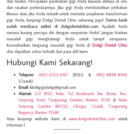
dan teratur. Percayakan perubahan gigi Anda kepada ahlinya di sini,
dan rasakan perbedaannya. Jika gigi Anda membutuhkan perhatian
khusus atau jika Anda tertarik untuk memulai perjalanan transformasi
gigi Anda, kunjungi Dokgi Dental Clinic sekarang juga!
Terima kasih
sudah membaca artikel di
dokgidentalclinic.com
Apakah Anda
merasa kurang percaya diri dengan senyuman Anda? Jangan biarkan
masalah gigi menghalangi Anda untuk tampil sempurna.
Konsultasikan langsung masalah gigi Anda di
Dokgi Dental Clinic
dan dapatkan solusi terbaik dari para ahli kami.
Hubungi Kami Sekarang!
Telepon:
0821-6353-6161
(BSD) &
0812-8898-8006
(Cisauk)
Email:
klinikgigidokgi@gmail.com
Alamat:
G17 BSD, Ruko Tol Boulevard, Rw. Buntu, Kec.
Serpong, Kota Tangerang Selatan, Banten 15310
&
Ruko
Serpong Garden RK7/22, Cibogo, Cisauk, Tangerang
Regency, Banten 15344
Atau kunjungi website kami di
www.dokgidentalclinic.com
untuk
informasi l