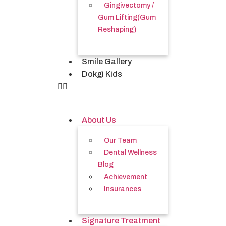
Gingivectomy /
Gum Lifting(Gum
Reshaping)
Smile Gallery
Dokgi Kids
About Us
Our Team
Dental Wellness
Blog
Achievement
Insurances
Signature Treatment