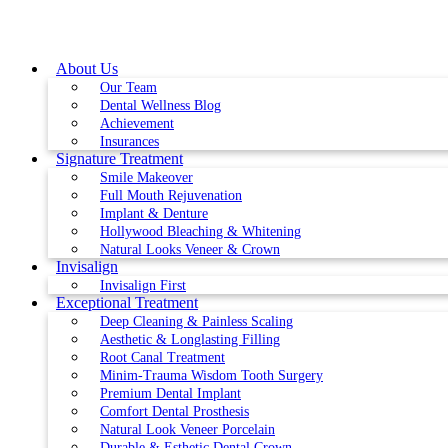
Skip
to
content
About Us
Our Team
Dental Wellness Blog
Achievement
Insurances
Signature Treatment
Smile Makeover
Full Mouth Rejuvenation
Implant & Denture
Hollywood Bleaching & Whitening
Natural Looks Veneer & Crown
Invisalign
Invisalign First
Exceptional Treatment
Deep Cleaning & Painless Scaling
Aesthetic & Longlasting Filling
Root Canal Treatment
Minim-Trauma Wisdom Tooth Surgery
Premium Dental Implant
Comfort Dental Prosthesis
Natural Look Veneer Porcelain
Durable & Esthetic Dental Crown