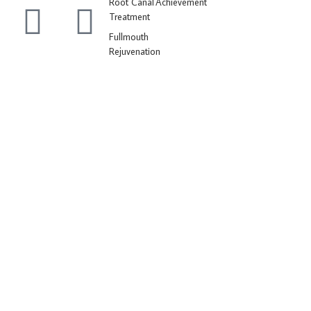
Root Canal
Achievement
Treatment
Fullmouth
Rejuvenation
© 2026 All Reserved Dokgi Dental Clinic