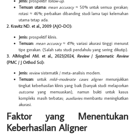
Jenis:
prospektif
follow-up
.
Temuan utama:
mean accuracy
≈ 50% untuk semua gerakan;
rotasi ≈ 46%; perbaikan dibanding studi lama tapi kelemahan
utama tetap ada.
2. Kravitz ND. et al., 2009 (AJO-DO):
Jenis:
prospektif klinis.
Temuan:
mean accuracy
≈ 41%; variasi akurasi tinggi menurut
tipe gerakan. (Salah satu studi pendahulu yang sering dikutip).
3. AlMogbel AM. et al., 2023/2024,
Review
/
Systematic Review
(PMC / J Orthod Sci):
Jenis:
review
sistematik / meta-analisis modern.
Temuan:
untuk
mild–moderate cases
aligner
menunjukkan
tingkat keberhasilan klinis yang baik (banyak studi melaporkan
outcome
yang memuaskan), namun bukti untuk kasus
kompleks masih terbatas;
auxiliaries
membantu meningkatkan
akurasi.
Faktor yang Menentukan
Keberhasilan Aligner