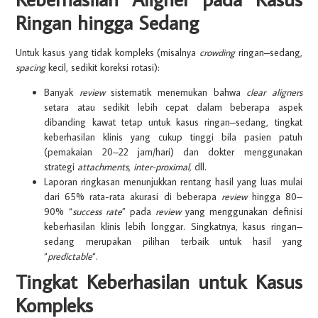
Ringan hingga Sedang
Untuk kasus yang tidak kompleks (misalnya
crowding
ringan–sedang,
spacing
kecil, sedikit koreksi rotasi):
Banyak
review
sistematik menemukan bahwa
clear aligners
setara atau sedikit lebih cepat dalam beberapa aspek
dibanding kawat tetap untuk kasus ringan–sedang, tingkat
keberhasilan klinis yang cukup tinggi bila pasien patuh
(pemakaian 20–22 jam/hari) dan dokter menggunakan
strategi
attachments
,
inter-proximal,
dll.
Laporan ringkasan menunjukkan rentang hasil yang luas mulai
dari 65% rata-rata akurasi di beberapa
review
hingga 80–
90% “
success rate
” pada
review
yang menggunakan definisi
keberhasilan klinis lebih longgar. Singkatnya, kasus ringan–
sedang merupakan pilihan terbaik untuk hasil yang
“
predictable
“.
Tingkat Keberhasilan untuk Kasus
Kompleks