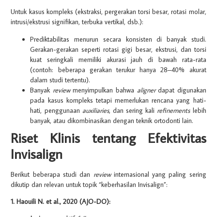
Untuk kasus kompleks (ekstraksi, pergerakan torsi besar, rotasi molar,
intrusi/ekstrusi signifikan, terbuka vertikal, dsb.):
Prediktabilitas menurun secara konsisten di banyak studi.
Gerakan-gerakan seperti rotasi gigi besar, ekstrusi, dan torsi
kuat seringkali memiliki akurasi jauh di bawah rata-rata
(contoh: beberapa gerakan terukur hanya 28–40% akurat
dalam studi tertentu).
Banyak
review
menyimpulkan bahwa
aligner
dapat digunakan
pada kasus kompleks tetapi memerlukan rencana yang hati-
hati, penggunaan
auxiliaries
, dan sering kali
refinements
lebih
banyak, atau dikombinasikan dengan teknik ortodonti lain.
Riset Klinis tentang Efektivitas
Invisalign
Berikut beberapa studi dan
review
internasional yang paling sering
dikutip dan relevan untuk topik “keberhasilan Invisalign”:
1. Haouili N. et al., 2020 (AJO-DO):