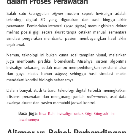
dalam Proses Perawatan
Salah satu keunggulan
aligner
modern seperti Invisalign adalah
teknologi digital 3D yang digunakan dari awal hingga akhir
perawatan. Pemindaian intraoral (
scan digital
) memungkinkan dokter
melihat posisi gigi secara akurat tanpa cetakan manual, sementara
simulasi pergerakan membantu pasien membayangkan hasil akhir
sejak awal.
Namun, teknologi ini bukan cuma soal tampilan visual, melainkan
juga membantu prediksi biomekanik. Misalnya, sistem algoritma
Invisalign sekarang sudah mampu memperhitungkan resistensi akar
dan gaya elastis bahan
aligner
, sehingga hasil simulasi makin
mendekati kondisi biologis sebenarnya.
Dalam banyak studi terbaru, teknologi digital terbukti meningkatkan
efisiensi perawatan dan mengurangi jumlah
refinements
, asal data
awalnya akurat dan pasien mematuhi jadwal kontrol.
Baca Juga:
Bisa Kah Invisalign untuk Gigi Gingsul? Ini
Jawabannya
Aligner vs Behel: Perbandingan