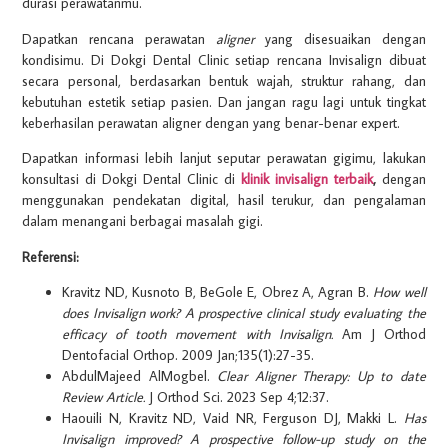
durasi perawatanmu.
Dapatkan rencana perawatan
aligner
yang disesuaikan dengan
kondisimu. Di Dokgi Dental Clinic setiap rencana Invisalign dibuat
secara personal, berdasarkan bentuk wajah, struktur rahang, dan
kebutuhan estetik setiap pasien. Dan jangan ragu lagi untuk tingkat
keberhasilan perawatan aligner dengan yang benar-benar expert.
Dapatkan informasi lebih lanjut seputar perawatan gigimu, lakukan
konsultasi di Dokgi Dental Clinic di
klinik invisalign terbaik
,
dengan
menggunakan pendekatan digital, hasil terukur, dan pengalaman
dalam menangani berbagai masalah gigi.
Referensi:
Kravitz ND, Kusnoto B, BeGole E, Obrez A, Agran B.
How well
does Invisalign work? A prospective clinical study evaluating the
efficacy of tooth movement with Invisalign.
Am J Orthod
Dentofacial Orthop. 2009 Jan;135(1):27-35.
AbdulMajeed AlMogbel.
Clear Aligner Therapy: Up to date
Review Article.
J Orthod Sci. 2023 Sep 4;12:37.
Haouili N, Kravitz ND, Vaid NR, Ferguson DJ, Makki L.
Has
Invisalign improved? A prospective follow-up study on the