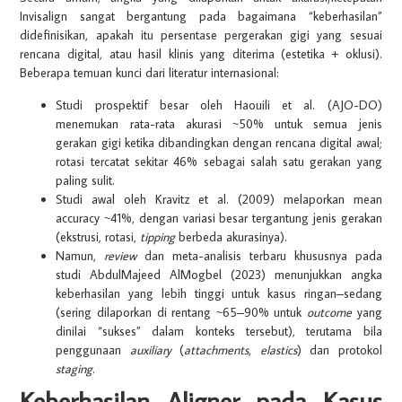
Invisalign sangat bergantung pada bagaimana “keberhasilan”
didefinisikan, apakah itu persentase pergerakan gigi yang sesuai
rencana digital, atau hasil klinis yang diterima (estetika + oklusi).
Beberapa temuan kunci dari literatur internasional:
Studi prospektif besar oleh Haouili et al. (AJO-DO)
menemukan rata-rata akurasi ~50% untuk semua jenis
gerakan gigi ketika dibandingkan dengan rencana digital awal;
rotasi tercatat sekitar 46% sebagai salah satu gerakan yang
paling sulit.
Studi awal oleh Kravitz et al. (2009) melaporkan mean
accuracy ~41%, dengan variasi besar tergantung jenis gerakan
(ekstrusi, rotasi,
tipping
berbeda akurasinya).
Namun,
review
dan meta-analisis terbaru khususnya pada
studi AbdulMajeed AlMogbel (2023) menunjukkan angka
keberhasilan yang lebih tinggi untuk kasus ringan–sedang
(sering dilaporkan di rentang ~65–90% untuk
outcome
yang
dinilai “sukses” dalam konteks tersebut), terutama bila
penggunaan
auxiliary
(
attachments
,
elastics
) dan protokol
staging
.
Keberhasilan Aligner pada Kasus