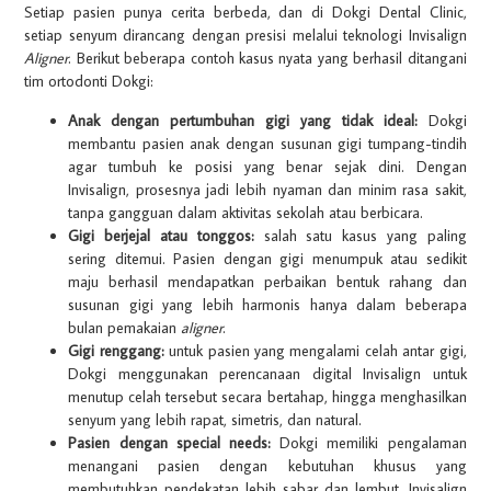
Setiap pasien punya cerita berbeda, dan di Dokgi Dental Clinic,
setiap senyum dirancang dengan presisi melalui teknologi Invisalign
Aligner
. Berikut beberapa contoh kasus nyata yang berhasil ditangani
tim ortodonti Dokgi:
Anak dengan pertumbuhan gigi yang tidak ideal:
Dokgi
membantu pasien anak dengan susunan gigi tumpang-tindih
agar tumbuh ke posisi yang benar sejak dini. Dengan
Invisalign, prosesnya jadi lebih nyaman dan minim rasa sakit,
tanpa gangguan dalam aktivitas sekolah atau berbicara.
Gigi berjejal atau tonggos:
salah satu kasus yang paling
sering ditemui. Pasien dengan gigi menumpuk atau sedikit
maju berhasil mendapatkan perbaikan bentuk rahang dan
susunan gigi yang lebih harmonis hanya dalam beberapa
bulan pemakaian
aligner
.
Gigi renggang:
untuk pasien yang mengalami celah antar gigi,
Dokgi menggunakan perencanaan digital Invisalign untuk
menutup celah tersebut secara bertahap, hingga menghasilkan
senyum yang lebih rapat, simetris, dan natural.
Pasien dengan special needs:
Dokgi memiliki pengalaman
menangani pasien dengan kebutuhan khusus yang
membutuhkan pendekatan lebih sabar dan lembut. Invisalign