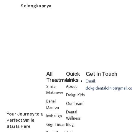
Selengkapnya
All
Quick
Get In Touch
Treatment
Links
Email:
Smile
About
dokgidentalclinic@gmail.c
Makeover
Dokgi Kids
Behel
Our Team
Damon
Dental
Your Journey to a
Invisalign
Wellness
Perfect Smile
Gigi Tiruan
Blog
Starts Here