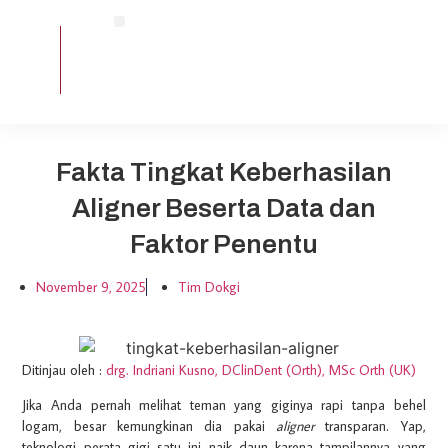
Contact Us
Signature Treatment
Exceptional Treatment
Smile Gallery
Fakta Tingkat Keberhasilan
Aligner Beserta Data dan
Faktor Penentu
November 9, 2025
Tim Dokgi
Ditinjau oleh :
drg. Indriani Kusno, DClinDent (Orth), MSc Orth (UK)
Jika Anda pernah melihat teman yang giginya rapi tanpa behel
logam, besar kemungkinan dia pakai
aligner
transparan. Yap,
teknologi perata gigi satu ini naik daun karena tampilannya yang