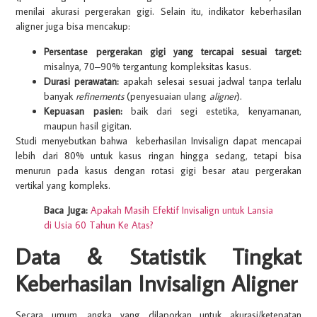
menilai akurasi pergerakan gigi. Selain itu, indikator keberhasilan
aligner juga bisa mencakup:
Persentase pergerakan gigi yang tercapai
sesuai target:
misalnya, 70–90% tergantung kompleksitas kasus.
Durasi perawatan:
apakah selesai sesuai jadwal tanpa terlalu
banyak
refinements
(penyesuaian ulang
aligner
).
Kepuasan pasien:
baik dari segi estetika, kenyamanan,
maupun hasil gigitan.
Studi menyebutkan bahwa keberhasilan Invisalign dapat mencapai
lebih dari 80% untuk kasus ringan hingga sedang, tetapi bisa
menurun pada kasus dengan rotasi gigi besar atau pergerakan
vertikal yang kompleks.
Baca Juga:
Apakah Masih Efektif Invisalign untuk Lansia
di Usia 60 Tahun Ke Atas?
Data & Statistik Tingkat
Keberhasilan Invisalign Aligner
Secara umum, angka yang dilaporkan untuk
akurasi/ketepatan