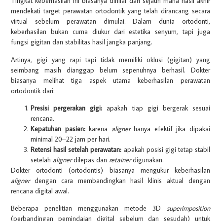
Tingkat keberhasilan ini biasanya dinilai dari sejauh mana hasil akhir
mendekati target perawatan ortodontik yang telah dirancang secara
virtual sebelum perawatan dimulai. Dalam dunia ortodonti,
keberhasilan bukan cuma diukur dari estetika senyum, tapi juga
fungsi gigitan dan stabilitas hasil jangka panjang.
Artinya, gigi yang rapi tapi tidak memiliki oklusi (gigitan) yang
seimbang masih dianggap belum sepenuhnya berhasil. Dokter
biasanya melihat tiga aspek utama keberhasilan perawatan
ortodontik dari:
Presisi pergerakan gigi:
apakah tiap gigi bergerak sesuai
rencana.
Kepatuhan pasien:
karena
aligner
hanya efektif jika dipakai
minimal 20–22 jam per hari.
Retensi hasil setelah perawatan:
apakah posisi gigi tetap stabil
setelah
aligner
dilepas dan
retainer
digunakan.
Dokter ortodonti (ortodontis) biasanya mengukur keberhasilan
aligner
dengan cara membandingkan hasil klinis aktual dengan
rencana digital awal.
Beberapa penelitian menggunakan metode 3D
superimposition
(perbandingan pemindaian digital sebelum dan sesudah) untuk