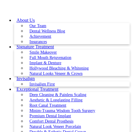
Skip
to
content
About Us
Our Team
Dental Wellness Blog
Achievement
Insurances
Signature Treatment
Smile Makeover
Full Mouth Rejuvenation
Implant & Denture
Hollywood Bleaching & Whitening
Natural Looks Veneer & Crown
Invisalign
Invisalign First
Exceptional Treatment
Deep Cleaning & Painless Scaling
Aesthetic & Longlasting Filling
Root Canal Treatment
Minim-Trauma Wisdom Tooth Surgery
Premium Dental Implant
Comfort Dental Prosthesis
Natural Look Veneer Porcelain
Durable & Esthetic Dental Crown