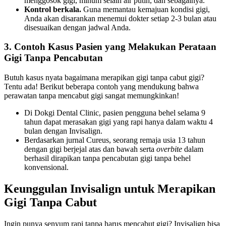
menggosok gigi, minum selain air putih, dan sebagainya.
Kontrol berkala.
Guna memantau kemajuan kondisi gigi,
Anda akan disarankan menemui dokter setiap 2-3 bulan atau
disesuaikan dengan jadwal Anda.
3. Contoh Kasus Pasien yang Melakukan Perataan
Gigi Tanpa Pencabutan
Butuh kasus nyata bagaimana merapikan gigi tanpa cabut gigi?
Tentu ada! Berikut beberapa contoh yang mendukung bahwa
perawatan tanpa mencabut gigi sangat memungkinkan!
Di Dokgi Dental Clinic, pasien pengguna behel selama 9
tahun dapat merasakan gigi yang rapi hanya dalam waktu 4
bulan dengan Invisalign.
Berdasarkan jurnal Cureus, seorang remaja usia 13 tahun
dengan gigi berjejal atas dan bawah serta
overbite
dalam
berhasil dirapikan tanpa pencabutan gigi tanpa behel
konvensional.
Keunggulan Invisalign untuk Merapikan
Gigi Tanpa Cabut
Ingin punya senyum rapi tanpa harus mencabut gigi? Invisalign bisa