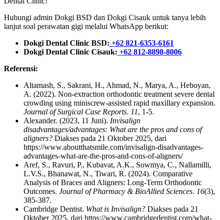
Dental Clinic!
Hubungi admin Dokgi BSD dan Dokgi Cisauk untuk tanya lebih
lanjut soal perawatan gigi melalui WhatsApp berikut:
Dokgi Dental Clinic BSD:
+62 821-6353-6161
Dokgi Dental Clinic Cisauk:
+62 812-8898-8006
Referensi:
Altamash, S., Sakrani, H., Ahmad, N., Marya, A., Heboyan,
A. (2022). Non-extraction orthodontic treatment severe dental
crowding using miniscrew-assisted rapid maxillary expansion.
Journal of Surgical Case Reports
.
11
, 1-5.
Alexander. (2023, 11 Juni).
Invisalign
disadvantages/advantages: What are the pros and cons of
aligners?
Diakses pada 21 Oktober 2025, dari
https://www.aboutthatsmile.com/invisalign-disadvantages-
advantages-what-are-the-pros-and-cons-of-aligners/
Aref, S., Ravuri, P., Kubavat, A.K., Sowmya, C., Nallamilli,
L.V.S., Bhanawat, N., Tiwari, R. (2024). Comparative
Analysis of Braces and Aligners: Long-Term Orthodontic
Outcomes.
Journal of Pharmacy & BioAllied Sciences
.
16
(3),
385-387.
Cambridge Dentist.
What is Invisalign?
Diakses pada 21
Oktober 2025, dari https://www.cambridgedentist.com/what-