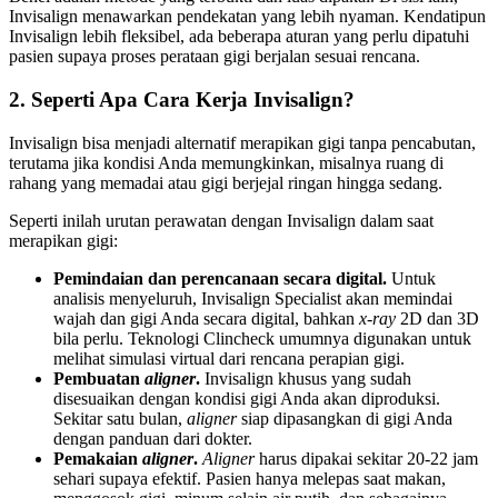
Invisalign menawarkan pendekatan yang lebih nyaman. Kendatipun
Invisalign lebih fleksibel, ada beberapa aturan yang perlu dipatuhi
pasien supaya proses perataan gigi berjalan sesuai rencana.
2. Seperti Apa Cara Kerja Invisalign?
Invisalign bisa menjadi alternatif merapikan gigi tanpa pencabutan,
terutama jika kondisi Anda memungkinkan, misalnya ruang di
rahang yang memadai atau gigi berjejal ringan hingga sedang.
Seperti inilah urutan perawatan dengan Invisalign dalam saat
merapikan gigi:
Pemindaian dan perencanaan secara digital.
Untuk
analisis menyeluruh, Invisalign Specialist akan memindai
wajah dan gigi Anda secara digital, bahkan
x-ray
2D dan 3D
bila perlu. Teknologi Clincheck umumnya digunakan untuk
melihat simulasi virtual dari rencana perapian gigi.
Pembuatan
aligner
.
Invisalign khusus yang sudah
disesuaikan dengan kondisi gigi Anda akan diproduksi.
Sekitar satu bulan,
aligner
siap dipasangkan di gigi Anda
dengan panduan dari dokter.
Pemakaian
aligner
.
Aligner
harus dipakai sekitar 20-22 jam
sehari supaya efektif. Pasien hanya melepas saat makan,