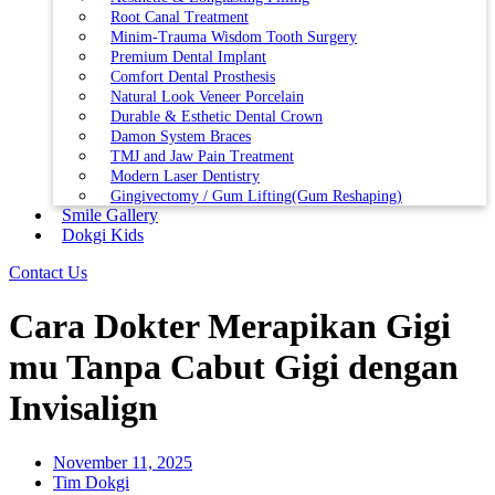
Root Canal Treatment
Minim-Trauma Wisdom Tooth Surgery
Premium Dental Implant
Comfort Dental Prosthesis
Natural Look Veneer Porcelain
Durable & Esthetic Dental Crown
Damon System Braces
TMJ and Jaw Pain Treatment
Modern Laser Dentistry
Gingivectomy / Gum Lifting(Gum Reshaping)
Smile Gallery
Dokgi Kids
Contact Us
Cara Dokter Merapikan Gigi
mu Tanpa Cabut Gigi dengan
Invisalign
November 11, 2025
Tim Dokgi