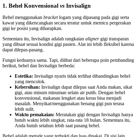
1. Behel Konvensional
vs
Invisalign
Behel menggunakan
bracket
logam yang dipasang pada gigi serta
kawat yang dikencangkan secara teratur untuk memicu pergerakan
gigi ke posisi yang diharapkan.
Sementara itu, Invisalign adalah rangkaian
aligner
gigi transparan
yang dibuat sesuai kondisi gigi pasien. Alat ini lebih fleksibel karena
dapat dilepas-pasang.
Fungsi keduanya sama. Tapi, dilihat dari beberapa poin pembanding
berikut, behel dan Invisalign berbeda:
Estetika:
Invisalign nyaris tidak terlihat dibandingkan behel
yang mencolok.
Kebersihan:
Invisalign dapat dilepas saat Anda makan, sikat
gigi, atau minum minuman selain air putih. Dengan behel
konvensional, makanan lengket atau keras bisa menjadi
masalah. Menyikat/menggunakan benang gigi pun terasa
lebih sulit.
Waktu pemakaian:
Meratakan gigi dengan Invisalign hanya
butuh waktu lebih singkat, rata-rata 18 bulan. Sementara itu,
Anda butuh setahun lebih saat pasang behel.
Behel adalah metode yang terbukti dan luas dipakai. Di sisi lain,