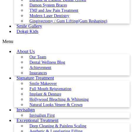
Damon System Braces
TMJ and Jaw Pain Treatment
Modern Laser Dentistry
Gingivectomy / Gum Lifting(Gum Reshaping)
Smile Gallery
Dokgi Kids
Menu
About Us
Our Team
Dental Wellness Blog
Achievement
Insurances
Signature Treatment
Smile Makeover
Full Mouth Rejuvenation
Implant & Denture
Hollywood Bleaching & Whitening
Natural Looks Veneer & Crown
Invisalign
Invisalign First
Exceptional Treatment
Deep Cleaning & Painless Scaling
Aesthetic & Longlasting Filling