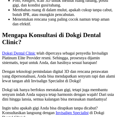
Foto,
rontgen
, scan 3D untuk melihat ruang rahang, posisi
gigi, dan kondisi gusi/rahang.
Membahas ruang di dalam mulut, apakah cukup tanpa cabut,
butuh IPR, atau mungkin pencabutan.
Menentukan rencana yang paling cocok namun tetap aman
dan efektif.
Mengapa Konsultasi di Dokgi Dental
Clinic?
Dokgi Dental Clinic
telah dipercaya sebagai penyedia Invisalign
Platinum Elite Provider resmi. Sehingga, prosesnya dijamin
sistematis, tepat untuk Anda, dan hasilnya sesuai harapan!
Dengan teknologi pemindaian digital 3D dan rencana perawatan
yang dipersonalisasi, Anda bisa mendapatkan senyum rapi dan alami
lewat tangan ahli Invisalign Specialist di Dokgi!
Dokgi tak hanya berfokus meratakan gigi, tetapi juga membantu
senyum indah Anda supaya tetap harmonis dengan wajah! Dari usia
dini hingga lansia, semua kalangan bisa merasakan manfaatnya!
Ingin tahu apakah gigi Anda bisa dirapikan tanpa dicabut?
Konsultasikan langsung dengan
Invisalign Specialist
di Dokgi