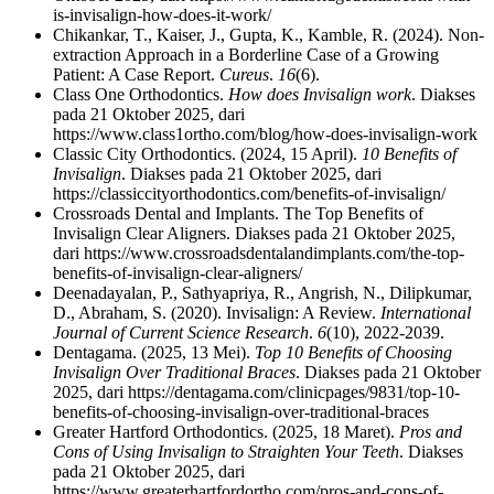
is-invisalign-how-does-it-work/
Chikankar, T., Kaiser, J., Gupta, K., Kamble, R. (2024). Non-
extraction Approach in a Borderline Case of a Growing
Patient: A Case Report.
Cureus
.
16
(6).
Class One Orthodontics.
How does Invisalign work
. Diakses
pada 21 Oktober 2025, dari
https://www.class1ortho.com/blog/how-does-invisalign-work
Classic City Orthodontics. (2024, 15 April).
10 Benefits of
Invisalign
. Diakses pada 21 Oktober 2025, dari
https://classiccityorthodontics.com/benefits-of-invisalign/
Crossroads Dental and Implants. The Top Benefits of
Invisalign Clear Aligners. Diakses pada 21 Oktober 2025,
dari https://www.crossroadsdentalandimplants.com/the-top-
benefits-of-invisalign-clear-aligners/
Deenadayalan, P., Sathyapriya, R., Angrish, N., Dilipkumar,
D., Abraham, S. (2020). Invisalign: A Review.
International
Journal of Current Science Research
.
6
(10), 2022-2039.
Dentagama. (2025, 13 Mei).
Top 10 Benefits of Choosing
Invisalign Over Traditional Braces
. Diakses pada 21 Oktober
2025, dari https://dentagama.com/clinicpages/9831/top-10-
benefits-of-choosing-invisalign-over-traditional-braces
Greater Hartford Orthodontics. (2025, 18 Maret).
Pros and
Cons of Using Invisalign to Straighten Your Teeth
. Diakses
pada 21 Oktober 2025, dari
https://www.greaterhartfordortho.com/pros-and-cons-of-