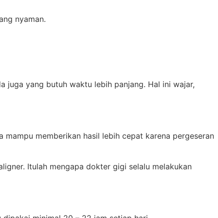
 yang nyaman.
a juga yang butuh waktu lebih panjang. Hal ini wajar,
ya mampu memberikan hasil lebih cepat karena pergeseran
igner. Itulah mengapa dokter gigi selalu melakukan
 dipakai minimal 20 – 22 jam setiap hari.