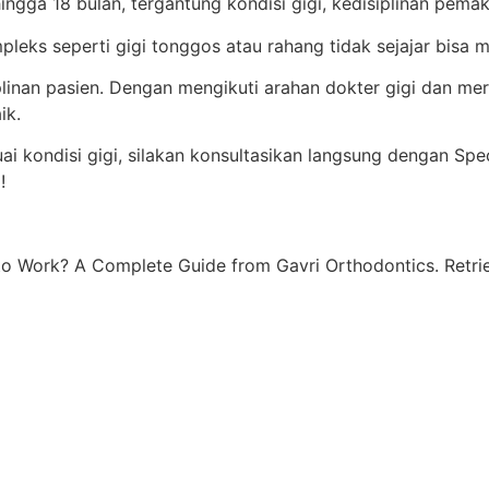
gga 18 bulan, tergantung kondisi gigi, kedisiplinan pemakai
mpleks seperti gigi tonggos atau rahang tidak sejajar bisa
linan pasien. Dengan mengikuti arahan dokter gigi dan mer
ik.
i kondisi gigi, silakan konsultasikan langsung dengan Spec
p
!
to Work? A Complete Guide from Gavri Orthodontics. Retri