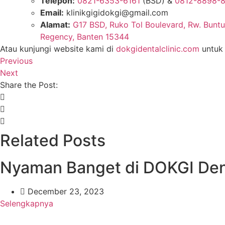
Telepon:
0821-6353-6161
(BSD) &
0812-8898-
Email:
klinikgigidokgi@gmail.com
Alamat:
G17 BSD, Ruko Tol Boulevard, Rw. Buntu
Regency, Banten 15344
Atau kunjungi website kami di
dokgidentalclinic.com
untuk 
Previous
Next
Share the Post:
Related Posts
Nyaman Banget di DOKGI Dent
December 23, 2023
Selengkapnya