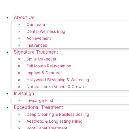
Skip
to
content
About Us
Our Team
Dental Wellness Blog
Achievement
Insurances
Signature Treatment
Smile Makeover
Full Mouth Rejuvenation
Implant & Denture
Hollywood Bleaching & Whitening
Natural Looks Veneer & Crown
Invisalign
Invisalign First
Exceptional Treatment
Deep Cleaning & Painless Scaling
Aesthetic & Longlasting Filling
Root Canal Treatment