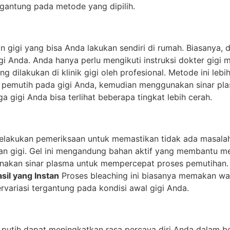
ergantung pada metode yang dipilih.
igi yang bisa Anda lakukan sendiri di rumah. Biasanya, do
gi Anda. Anda hanya perlu mengikuti instruksi dokter gig
ng dilakukan di klinik gigi oleh profesional. Metode ini leb
 pemutih pada gigi Anda, kemudian menggunakan sinar plas
 gigi Anda bisa terlihat beberapa tingkat lebih cerah.
lakukan pemeriksaan untuk memastikan tidak ada masalah gi
an gigi. Gel ini mengandung bahan aktif yang membantu 
ggunakan sinar plasma untuk mempercepat proses pemutiha
sil yang Instan
Proses bleaching ini biasanya memakan wakt
rvariasi tergantung pada kondisi awal gigi Anda.
putih dapat meningkatkan rasa percaya diri Anda dalam berb