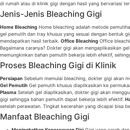
di rumah atau di klinik gigi dengan hasil yang bervariasi t
Jenis-Jenis Bleaching Gigi
Home Bleaching
Home bleaching adalah metode pemutihan g
gel pemutih dan tray khusus yang sesuai dengan bentuk gi
mendapatkan hasil terbaik.
Office Bleaching
Office bleachi
Bagaimana caranya? Dokter gigi akan mengaplikasikan gel
memungkinkan bahan pemutih bekerja lebih efektif, sehingga
Proses Bleaching Gigi di Klinik
Persiapan
Sebelum memulai bleaching, dokter gigi akan me
Gel Pemutih
Gel pemutih khusus diaplikasikan ke permuka
Plasma
Setelah gel diaplikasikan, dokter gigi akan men
gigi sehingga bahan pemutih dapat bekerja lebih efektif.
Ha
setelah perawatan. Tingkat kecerahan yang dicapai bisa be
Manfaat Bleaching Gigi
Meningkatkan Kepercayaan Diri
Gigi yang cerah dan 