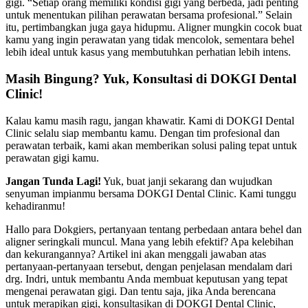
gigi. “Setiap orang memiliki kondisi gigi yang berbeda, jadi penting
untuk menentukan pilihan perawatan bersama profesional.” Selain
itu, pertimbangkan juga gaya hidupmu. Aligner mungkin cocok buat
kamu yang ingin perawatan yang tidak mencolok, sementara behel
lebih ideal untuk kasus yang membutuhkan perhatian lebih intens.
Masih Bingung? Yuk, Konsultasi di DOKGI Dental
Clinic!
Kalau kamu masih ragu, jangan khawatir. Kami di DOKGI Dental
Clinic selalu siap membantu kamu. Dengan tim profesional dan
perawatan terbaik, kami akan memberikan solusi paling tepat untuk
perawatan gigi kamu.
Jangan Tunda Lagi!
Yuk, buat janji sekarang dan wujudkan
senyuman impianmu bersama DOKGI Dental Clinic. Kami tunggu
kehadiranmu!
Hallo para Dokgiers, pertanyaan tentang perbedaan antara behel dan
aligner seringkali muncul. Mana yang lebih efektif? Apa kelebihan
dan kekurangannya? Artikel ini akan menggali jawaban atas
pertanyaan-pertanyaan tersebut, dengan penjelasan mendalam dari
drg. Indri, untuk membantu Anda membuat keputusan yang tepat
mengenai perawatan gigi. Dan tentu saja, jika Anda berencana
untuk merapikan gigi, konsultasikan di DOKGI Dental Clinic,