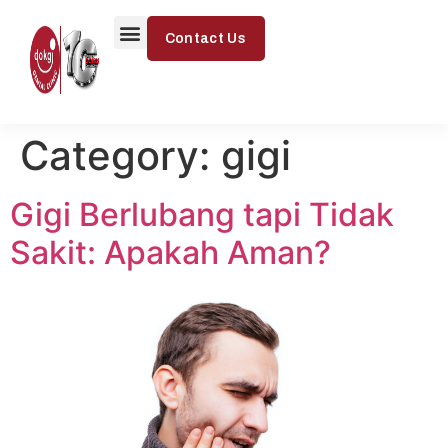
Contact Us
Signature Treatment
Exceptional Treatment
Smile Gallery
Category:
gigi
Gigi Berlubang tapi Tidak
Sakit: Apakah Aman?