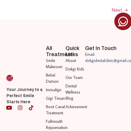
Next
→
All
Quick
Get In Touch
Treatment
Links
Email:
Smile
About
dokgidentalclinic@gmail.c
Makeover
Dokgi Kids
Behel
Our Team
Damon
Dental
Invisalign
Your Journey to a
Wellness
Perfect Smile
Gigi Tiruan
Blog
Starts Here
Root Canal
Achievement
Treatment
Fullmouth
Rejuvenation