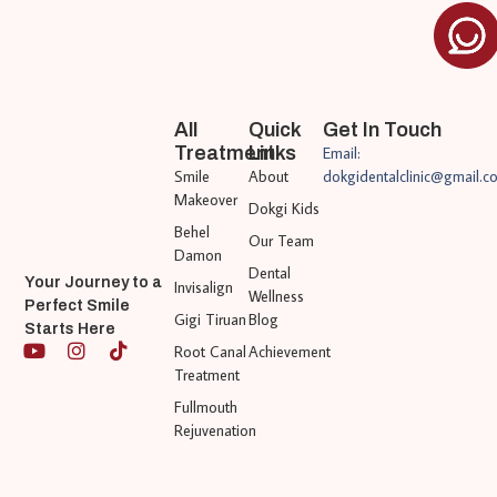
All
Quick
Get In Touch
Treatment
Links
Email:
Smile
About
dokgidentalclinic@gmail.c
Makeover
Dokgi Kids
Behel
Our Team
Damon
Dental
Your Journey to a
Invisalign
Wellness
Perfect Smile
Gigi Tiruan
Blog
Starts Here
Root Canal
Achievement
Treatment
Fullmouth
Rejuvenation