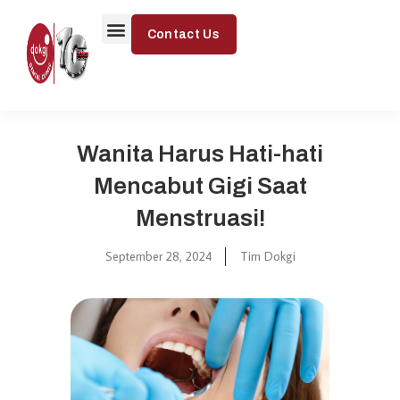
Contact Us
Signature Treatment
Exceptional Treatment
Smile Gallery
Wanita Harus Hati-hati
Mencabut Gigi Saat
Menstruasi!
September 28, 2024
Tim Dokgi