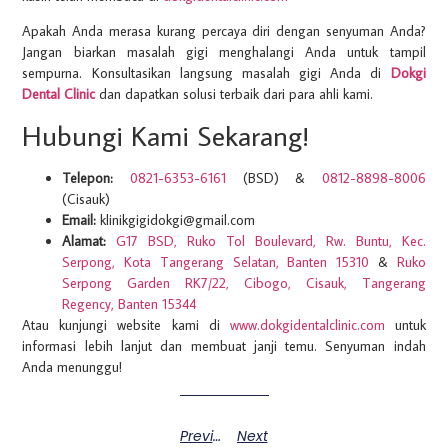
Apakah Anda merasa kurang percaya diri dengan senyuman Anda?
Jangan biarkan masalah gigi menghalangi Anda untuk tampil
sempurna. Konsultasikan langsung masalah gigi Anda di
Dokgi
Dental Clinic
dan dapatkan solusi terbaik dari para ahli kami.
Hubungi Kami Sekarang!
Telepon:
0821-6353-6161
(BSD) &
0812-8898-8006
(Cisauk)
Email:
klinikgigidokgi@gmail.com
Alamat:
G17 BSD, Ruko Tol Boulevard, Rw. Buntu, Kec.
Serpong, Kota Tangerang Selatan, Banten 15310
&
Ruko
Serpong Garden RK7/22, Cibogo, Cisauk, Tangerang
Regency, Banten 15344
Atau kunjungi website kami di
www.dokgidentalclinic.com
untuk
informasi lebih lanjut dan membuat janji temu. Senyuman indah
Anda menunggu!
Previous
Next