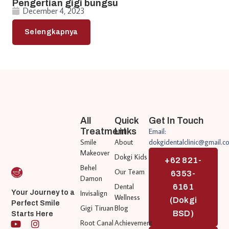
Pengertian gigi bungsu
December 4, 2023
Selengkapnya
All
Quick
Get In Touch
Treatment
Links
Email:
Smile
About
dokgidentalclinic@gmail.c
Makeover
Dokgi Kids
+62 821-
Behel
Our Team
6353-
Damon
Dental
6161
Invisalign
Your Journey to a
Wellness
(Dokgi
Perfect Smile
Gigi Tiruan
Blog
BSD)
Starts Here
Root Canal
Achievement