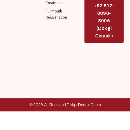
Treatment
+62 812-
Fullmouth
8898-
Rejuvenation
8006
(Dokgi
Cisauk)
© 2026 All Reserved Dokgi Dental Clinic