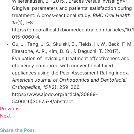
Willershausen, B. (2015). Braces versus Invisalign®:
Gingival parameters and patients’ satisfaction during
treatment: A cross-sectional study.
BMC Oral Health
,
15
(1), 1–8.
https://bmcoralhealth.biomedcentral.com/articles/10
015-0060-4.
Gu, J., Tang, J. S., Skulski, B., Fields, H. W., Beck, F. M.,
Firestone, A. R., Kim, D. G., & Deguchi, T. (2017).
Evaluation of Invisalign treatment effectiveness and
efficiency compared with conventional fixed
appliances using the Peer Assessment Rating index.
American Journal of Orthodontics and Dentofacial
Orthopedics
,
151
(2), 259–266.
https://www.ajodo.org/article/S0889-
5406(16)30675-8/abstract.
Previous
Next
Share the Post: